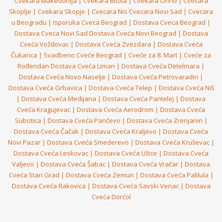
Cvekara Makedonija
|
Cvekara Bitola
|
Cvekara Ohrid
|
Cvecara
Skoplje
|
Cvekara Skopje
|
Cvecara Nis
Cvecara Novi Sad
|
Cvecara
u Beogradu
|
Isporuka Cveca Beograd
|
Dostava Cveca Beograd
|
Dostava Cveca Novi Sad
Dostava Cveća Novi Beograd
|
Dostava
Cveća Voždovac
|
Dostava Cveća Zvezdara
|
Dostava Cveća
Čukarica
|
Svadbeno Cveće Beograd
|
Cveće za 8. Mart
|
Cveće za
Rođendan
Dostava Cveća Liman
|
Dostava Cveća Detelinara
|
Dostava Cveća Novo Naselje
|
Dostava Cveća Petrovaradin
|
Dostava Cveća Grbavica
|
Dostava Cveća Telep
|
Dostava Cveća Niš
|
Dostava Cveća Medijana
|
Dostava Cveća Pantelej
|
Dostava
Cveća Kragujevac
|
Dostava Cveća Aerodrom
|
Dostava Cveća
Subotica
|
Dostava Cveća Pančevo
|
Dostava Cveća Zrenjanin
|
Dostava Cveća Čačak
|
Dostava Cveća Kraljevo
|
Dostava Cveća
Novi Pazar
|
Dostava Cveća Smederevo
|
Dostava Cveća Kruševac
|
Dostava Cveća Leskovac
|
Dostava Cveća Užice
|
Dostava Cveća
Valjevo
|
Dostava Cveća Šabac
|
Dostava Cveća Vračar
|
Dostava
Cveća Stari Grad
|
Dostava Cveća Zemun
|
Dostava Cveća Palilula
|
Dostava Cveća Rakovica
|
Dostava Cveća Savski Venac
|
Dostava
Cveća Dorćol