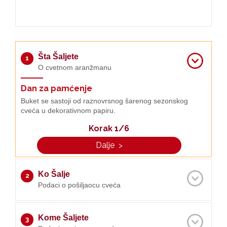
O nama
Kontakt
Šta Šaljete
1
O cvetnom aranžmanu
Dan za pamćenje
Buket se sastoji od raznovrsnog šarenog sezonskog
cveća u dekorativnom papiru.
Korak 1/6
Dalje
>
Ko Šalje
2
Podaci o pošiljaocu cveća
Kome Šaljete
3