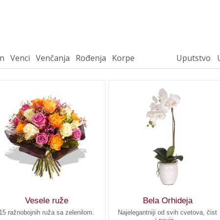
n
Venci
Venčanja
Rođenja
Korpe
Uputstvo
Vesele ruže
Bela Orhideja
15 ražnobojnih ruža sa zelenilom.
Najelegantniji od svih cvetova, čist