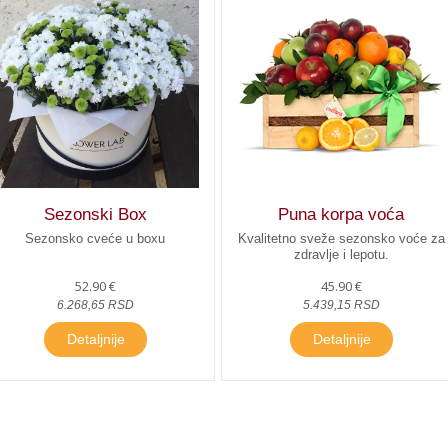
Sezonski Box
Puna korpa voća
Sezonsko cveće u boxu
Kvalitetno sveže sezonsko voće za
zdravlje i lepotu.
52.90 €
45.90 €
6.268,65 RSD
5.439,15 RSD
Detaljnije
Detaljnije