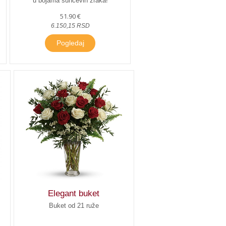
u bojama sunčevih zraka!
51.90 €
6.150,15 RSD
Pogledaj
Elegant buket
Buket od 21 ruže