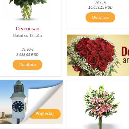
89.90 €
10.653,15 RSD
Detaljnije
Crveni san
Buket od 13 ruža
.
72.90 €
8.638,65 RSD
.
Detaljnije