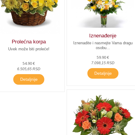
Iznenađenje
Prolećna korpa
Iznenadite i nasmejte Vama dragu
osobu...
Uvek može biti proleće!
59.90 €
54.90 €
7.098,15 RSD
6.505,65 RSD
Detaljnije
Detaljnije