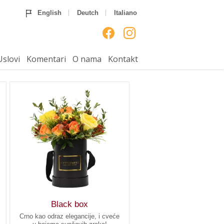
Home
Ruže
Rođendan
English
Deutch
Italiano
Godišnjice
Venci
Venčanja
Rođenja
___
Uputstvo
Uslovi
Komentari
Uslovi
Komentari
O nama
Kontakt
O nama
Kontakt
Black box
Crno kao odraz elegancije, i cveće