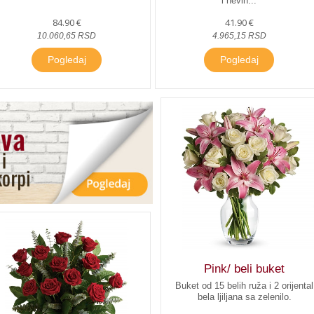
i nevin...
84.90 €
41.90 €
10.060,65 RSD
4.965,15 RSD
Pogledaj
Pogledaj
Pink/ beli buket
Buket od 15 belih ruža i 2 orijental
bela ljiljana sa zelenilo.