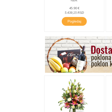
ruže.
45.90 €
5.439,15 RSD
Pogledaj
.
.
.