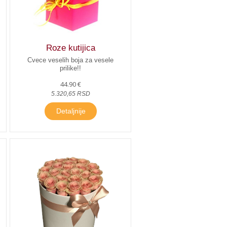
Roze kutijica
Cvece veselih boja za vesele
prilike!!
44.90 €
5.320,65 RSD
Detaljnije