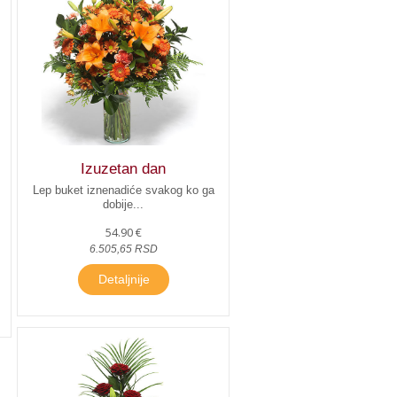
Izuzetan dan
Lep buket iznenadiće svakog ko ga
dobije...
54.90 €
6.505,65 RSD
Detaljnije