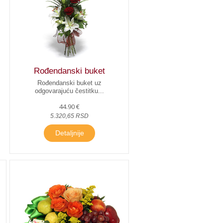
Rođendanski buket
Rođendanski buket uz
odgovarajuću čestitku...
44.90 €
5.320,65 RSD
Detaljnije