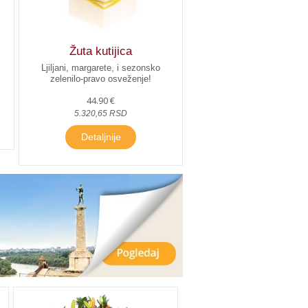
Žuta kutijica
Ljiljani, margarete, i sezonsko
zelenilo-pravo osveženje!
44.90 €
5.320,65 RSD
Detaljnije