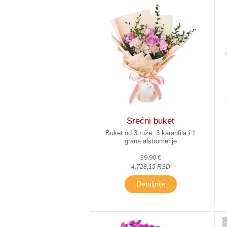
Srećni buket
Buket od 3 ruže, 3 karanfila i 1
grana alstromerije
39.90 €
4.728,15 RSD
Detaljnije