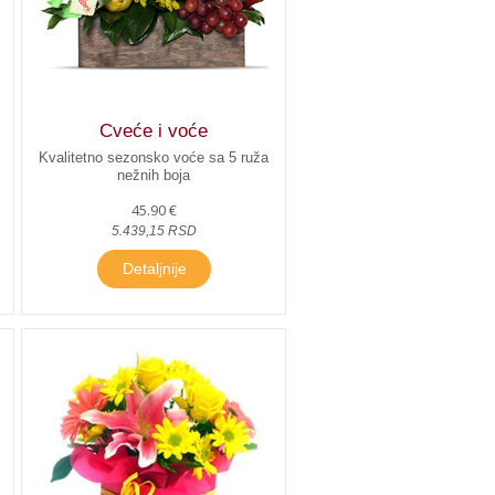
Cveće i voće
Kvalitetno sezonsko voće sa 5 ruža
nežnih boja
45.90 €
5.439,15 RSD
Detaljnije