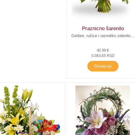
Praznicno šarenilo
Gerberi, ružice i raznoliko zelenilo...
42.90 €
5.083,65 RSD
Detaljnije