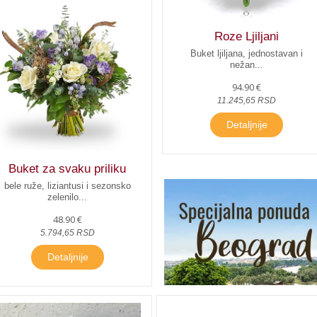
Roze Ljiljani
Buket ljiljana, jednostavan i
nežan...
94.90 €
11.245,65 RSD
Detaljnije
Buket za svaku priliku
bele ruže, liziantusi i sezonsko
zelenilo...
48.90 €
5.794,65 RSD
Detaljnije