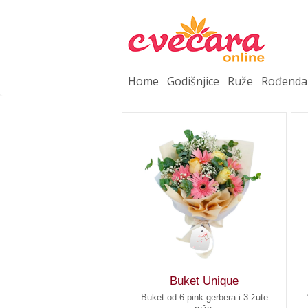
Home
Godišnjice
Ruže
Rođenda
Buket Unique
Buket od 6 pink gerbera i 3 žute