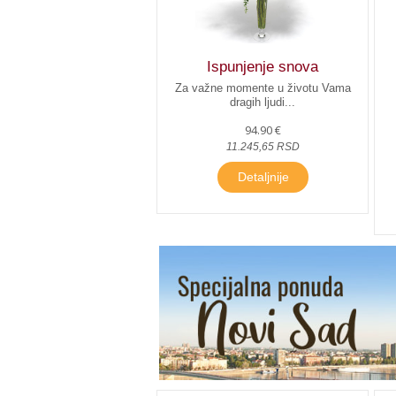
Ispunjenje snova
Za važne momente u životu Vama
dragih ljudi...
94.90 €
11.245,65 RSD
Detaljnije