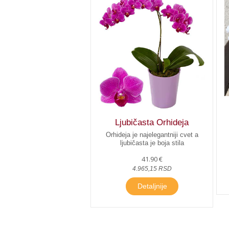
Ljubičasta Orhideja
Orhideja je najelegantniji cvet a
ljubičasta je boja stila
41.90 €
4.965,15 RSD
Detaljnije