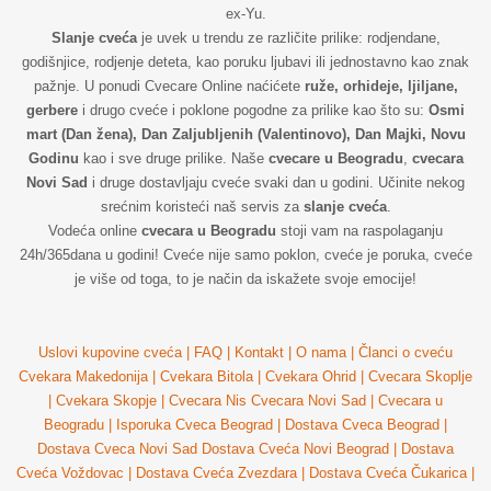
ex-Yu.
Slanje cveća
je uvek u trendu ze različite prilike: rodjendane,
godišnjice, rodjenje deteta, kao poruku ljubavi ili jednostavno kao znak
pažnje. U ponudi Cvecare Online naćićete
ruže, orhideje, ljiljane,
gerbere
i drugo cveće i poklone pogodne za prilike kao što su:
Osmi
mart (Dan žena), Dan Zaljubljenih (Valentinovo), Dan Majki, Novu
Godinu
kao i sve druge prilike. Naše
cvecare u Beogradu
,
cvecara
Novi Sad
i druge dostavljaju cveće svaki dan u godini. Učinite nekog
srećnim koristeći naš servis za
slanje cveća
.
Vodeća online
cvecara u Beogradu
stoji vam na raspolaganju
24h/365dana u godini! Cveće nije samo poklon, cveće je poruka, cveće
je više od toga, to je način da iskažete svoje emocije!
Uslovi kupovine cveća
|
FAQ
|
Kontakt
|
O nama
|
Članci o cveću
Cvekara Makedonija
|
Cvekara Bitola
|
Cvekara Ohrid
|
Cvecara Skoplje
|
Cvekara Skopje
|
Cvecara Nis
Cvecara Novi Sad
|
Cvecara u
Beogradu
|
Isporuka Cveca Beograd
|
Dostava Cveca Beograd
|
Dostava Cveca Novi Sad
Dostava Cveća Novi Beograd
|
Dostava
Cveća Voždovac
|
Dostava Cveća Zvezdara
|
Dostava Cveća Čukarica
|