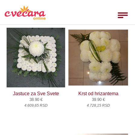
Home
Toggle
navigat
Ruže
Rođendan
Godišnjice
Venci
Venčanja
Rođenja
___
Jastuce za Sve Svete
Krst od hrizantema
38.90 €
39.90 €
Uputstvo
4.609,65 RSD
4.728,15 RSD
Uslovi
Komentari