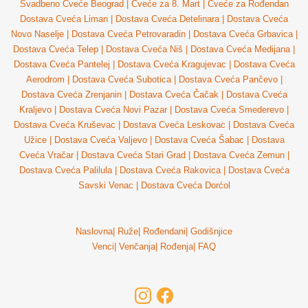
Svadbeno Cveće Beograd
|
Cveće za 8. Mart
|
Cveće za Rođendan
Dostava Cveća Liman
|
Dostava Cveća Detelinara
|
Dostava Cveća
Novo Naselje
|
Dostava Cveća Petrovaradin
|
Dostava Cveća Grbavica
|
Dostava Cveća Telep
|
Dostava Cveća Niš
|
Dostava Cveća Medijana
|
Dostava Cveća Pantelej
|
Dostava Cveća Kragujevac
|
Dostava Cveća
Aerodrom
|
Dostava Cveća Subotica
|
Dostava Cveća Pančevo
|
Dostava Cveća Zrenjanin
|
Dostava Cveća Čačak
|
Dostava Cveća
Kraljevo
|
Dostava Cveća Novi Pazar
|
Dostava Cveća Smederevo
|
Dostava Cveća Kruševac
|
Dostava Cveća Leskovac
|
Dostava Cveća
Užice
|
Dostava Cveća Valjevo
|
Dostava Cveća Šabac
|
Dostava
Cveća Vračar
|
Dostava Cveća Stari Grad
|
Dostava Cveća Zemun
|
Dostava Cveća Palilula
|
Dostava Cveća Rakovica
|
Dostava Cveća
Savski Venac
|
Dostava Cveća Dorćol
Naslovna
|
Ruže
|
Rođendani
|
Godišnjice
Venci
|
Venčanja
|
Rođenja
|
FAQ