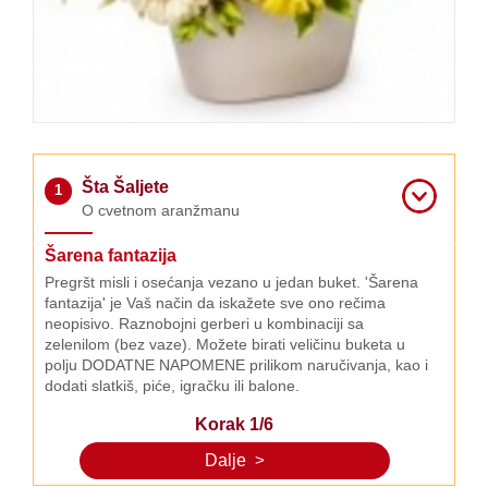
O nama
Kontakt
Šta Šaljete
1
O cvetnom aranžmanu
Šarena fantazija
Pregršt misli i osećanja vezano u jedan buket. 'Šarena
fantazija' je Vaš način da iskažete sve ono rečima
neopisivo. Raznobojni gerberi u kombinaciji sa
zelenilom (bez vaze). Možete birati veličinu buketa u
polju DODATNE NAPOMENE prilikom naručivanja, kao i
dodati slatkiš, piće, igračku ili balone.
Korak 1/6
Dalje
>