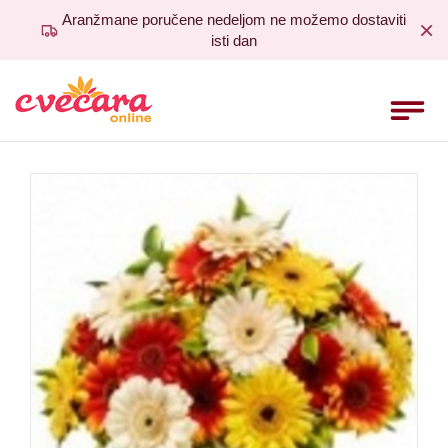
Aranžmane poručene nedeljom ne možemo dostaviti
Home
×
isti dan
Ruže
Toggle
Rođendan
navigat
Godišnjice
Venci
Venčanja
Rođenja
___
Uputstvo
Uslovi
Komentari