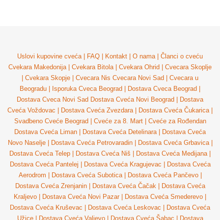
Uslovi kupovine cveća
|
FAQ
|
Kontakt
|
O nama
|
Članci o cveću
Cvekara Makedonija
|
Cvekara Bitola
|
Cvekara Ohrid
|
Cvecara Skoplje
|
Cvekara Skopje
|
Cvecara Nis
Cvecara Novi Sad
|
Cvecara u
Beogradu
|
Isporuka Cveca Beograd
|
Dostava Cveca Beograd
|
Dostava Cveca Novi Sad
Dostava Cveća Novi Beograd
|
Dostava
Cveća Voždovac
|
Dostava Cveća Zvezdara
|
Dostava Cveća Čukarica
|
Svadbeno Cveće Beograd
|
Cveće za 8. Mart
|
Cveće za Rođendan
Dostava Cveća Liman
|
Dostava Cveća Detelinara
|
Dostava Cveća
Novo Naselje
|
Dostava Cveća Petrovaradin
|
Dostava Cveća Grbavica
|
Dostava Cveća Telep
|
Dostava Cveća Niš
|
Dostava Cveća Medijana
|
Dostava Cveća Pantelej
|
Dostava Cveća Kragujevac
|
Dostava Cveća
Aerodrom
|
Dostava Cveća Subotica
|
Dostava Cveća Pančevo
|
Dostava Cveća Zrenjanin
|
Dostava Cveća Čačak
|
Dostava Cveća
Kraljevo
|
Dostava Cveća Novi Pazar
|
Dostava Cveća Smederevo
|
Dostava Cveća Kruševac
|
Dostava Cveća Leskovac
|
Dostava Cveća
Užice
|
Dostava Cveća Valjevo
|
Dostava Cveća Šabac
|
Dostava