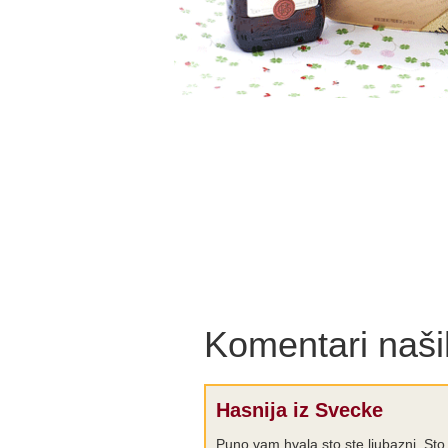
Komentari naših
Hasnija iz Svecke
Puno vam hvala sto ste ljubazni. Sto