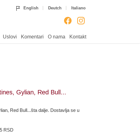
Home
Ruže
Rođendan
English
Deutch
Italiano
Godišnjice
Venci
Venčanja
Rođenja
___
Uputstvo
Uslovi
Komentari
Uslovi
Komentari
O nama
Kontakt
O nama
Kontakt
ines, Gylian, Red Bull...
ian, Red Bull...šta dalje. Dostavlja se u
15 RSD