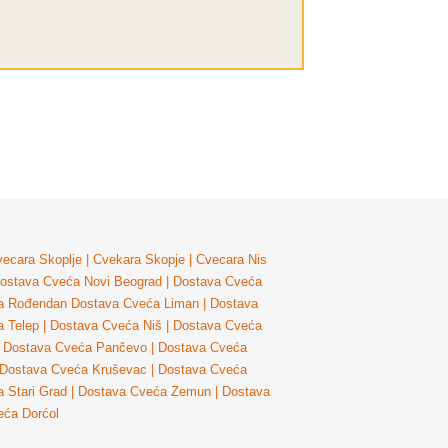
ecara Skoplje
|
Cvekara Skopje
|
Cvecara Nis
ostava Cveća Novi Beograd
|
Dostava Cveća
a Rođendan
Dostava Cveća Liman
|
Dostava
 Telep
|
Dostava Cveća Niš
|
Dostava Cveća
Dostava Cveća Pančevo
|
Dostava Cveća
Dostava Cveća Kruševac
|
Dostava Cveća
 Stari Grad
|
Dostava Cveća Zemun
|
Dostava
eća Dorćol