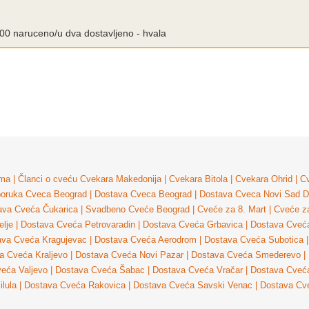
0.00 naruceno/u dva dostavljeno - hvala
ma
|
Članci o cveću
Cvekara Makedonija
|
Cvekara Bitola
|
Cvekara Ohrid
|
Cv
poruka Cveca Beograd
|
Dostava Cveca Beograd
|
Dostava Cveca Novi Sad
D
ava Cveća Čukarica
|
Svadbeno Cveće Beograd
|
Cveće za 8. Mart
|
Cveće z
lje
|
Dostava Cveća Petrovaradin
|
Dostava Cveća Grbavica
|
Dostava Cveća
ava Cveća Kragujevac
|
Dostava Cveća Aerodrom
|
Dostava Cveća Subotica
|
a Cveća Kraljevo
|
Dostava Cveća Novi Pazar
|
Dostava Cveća Smederevo
|
eća Valjevo
|
Dostava Cveća Šabac
|
Dostava Cveća Vračar
|
Dostava Cveća
ilula
|
Dostava Cveća Rakovica
|
Dostava Cveća Savski Venac
|
Dostava Cv