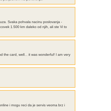
 ruza. Svaka pohvala nacinu poslovanja -
 covek 1.500 km daleko od njih, ali ste Vi to
 the card, well... it was wonderful! I am very
ine i mogu reci da je servis veoma brz i