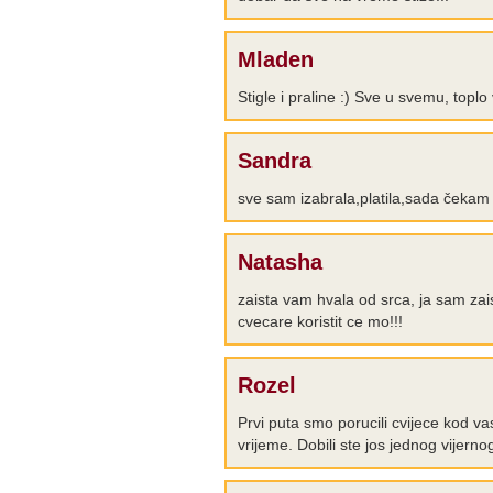
Mladen
Stigle i praline :) Sve u svemu, top
Sandra
sve sam izabrala,platila,sada čekam k
Natasha
zaista vam hvala od srca, ja sam za
cvecare koristit ce mo!!!
Rozel
Prvi puta smo porucili cvijece kod va
vrijeme. Dobili ste jos jednog vijern