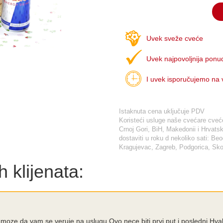
Uvek sveže cveće
Uvek najpovoljnija ponu
I uvek isporučujemo na
Istaknuta cena uključuje PDV
Koristeći usluge naše cvećare cveće 
Crnoj Gori, BiH, Makedonii i Hrva
dostaviti u roku d nekoliko sati: Be
Kragujevac, Zagreb, Podgorica, Skop
 klijenata:
 moze da vam se veruje na uslugu.Ovo nece biti prvi put i poslednj.Hva