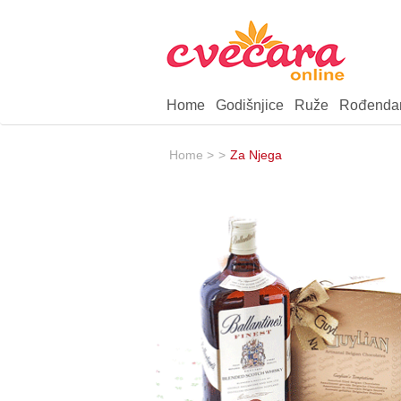
Home
Godišnjice
Ruže
Rođenda
Home >
>
Za Njega