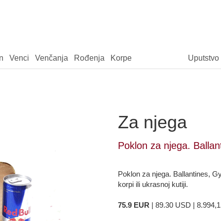
n
Venci
Venčanja
Rođenja
Korpe
Uputstvo
Za njega
Poklon za njega. Ballant
Poklon za njega. Ballantines, Gyl
korpi ili ukrasnoj kutiji.
75.9 EUR
| 89.30 USD | 8.994,