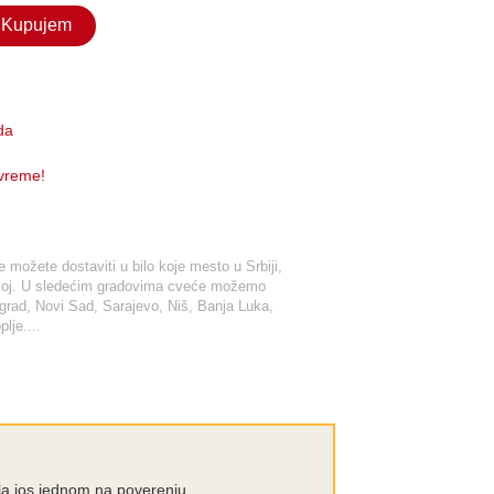
Kupujem
da
 vreme!
možete dostaviti u bilo koje mesto u Srbiji,
tskoj. U sledećim gradovima cveće možemo
ograd, Novi Sad, Sarajevo, Niš, Banja Luka,
lje....
la jos jednom na poverenju.