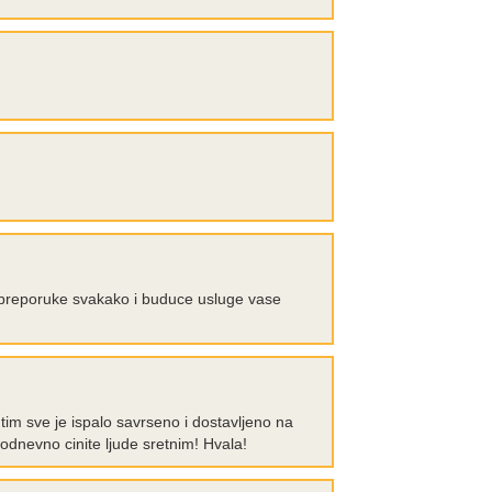
e preporuke svakako i buduce usluge vase
utim sve je ispalo savrseno i dostavljeno na
kodnevno cinite ljude sretnim! Hvala!