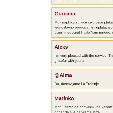
Gordana
Moji najdrazi su juce celo vece plak
jednostavno porucivanje i uplata, ispo
ucinili mogucim! Hvala Vam mnogo, m
Aleks
I'm very pleased with the service. Th
grateful with you all.
@Alma
Da, dostavljamo i u Trebinje
Marinko
Mogu samo da pohvalim i da kazem d
dobar da sve na vreme stize...