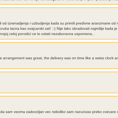
ali od iznenadjenja i uzbudjenja kada su primili predivne aranzmane od
ruka tacna kao svajcarski sat! :-) Nije lako obradovati najmilije kada je
ojoj celoj porodici ce to ostati nezaboravna uspomena...
e arrangement was great, the delivery was on time like a swiss clock and
a sam veoma zadovoljan vec nekoliko sam narucivao preko cvecare onl