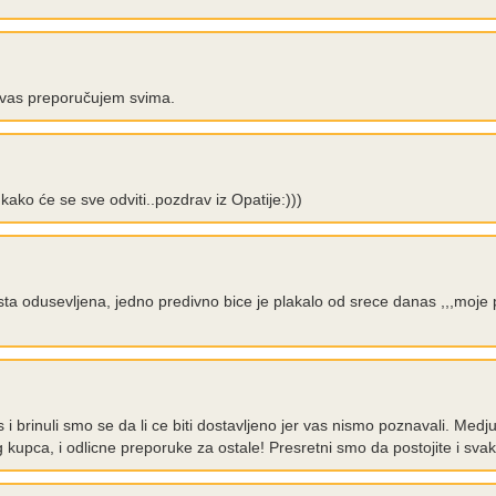
lo vas preporučujem svima.
ako će se sve odviti..pozdrav iz Opatije:)))
ista odusevljena, jedno predivno bice je plakalo od srece danas ,,,moj
s i brinuli smo se da li ce biti dostavljeno jer vas nismo poznavali. Medj
og kupca, i odlicne preporuke za ostale! Presretni smo da postojite i sva