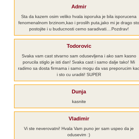
Admir
Sta da kazem osim veliko hvala isporuka je bila isporucena
fenomenalnom brzinom,kao i proslih puta,jako mi je drago st
postojite i u buducnosti cemo saradivati....Pozdrav!
Todorovic
Svaka vam cast stvarno sam odusevljena i ako sam kasno
porucila stiglo je isti dan! Svaka cast i samo dalje tako! Mi
radimo sa dosta firmama i samo mogu da vas preporucim ka
i sto cu uraditi! SUPER
Dunja
kasnite
Vladimir
Vi ste neverovatni! Hvala Vam puno jer sam uspeo da je
odusevim :)