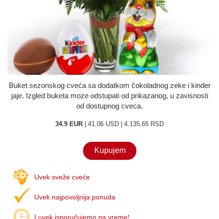
O nama
Kontakt
Buket sezonskog cveća sa dodatkom čokoladnog zeke i kinder
jaje. Izgled buketa moze odstupati od prikazanog, u zavisnosti
od dostupnog cveca.
34.9 EUR
| 41.06 USD | 4.135,65 RSD
Kupujem
Uvek sveže cveće
Uvek najpovoljnija ponuda
I uvek isporučujemo na vreme!