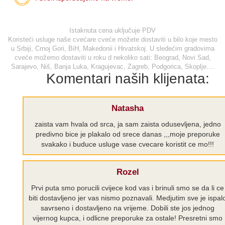
Istaknuta cena uključuje PDV
Koristeći usluge naše cvećare cveće možete dostaviti u bilo koje mesto
u Srbiji, Crnoj Gori, BiH, Makedonii i Hrvatskoj. U sledećim gradovima
cveće možemo dostaviti u roku d nekoliko sati: Beograd, Novi Sad,
Sarajevo, Niš, Banja Luka, Kragujevac, Zagreb, Podgorica, Skoplje....
Komentari naših klijenata:
Natasha
zaista vam hvala od srca, ja sam zaista odusevljena, jedno
predivno bice je plakalo od srece danas ,,,moje preporuke
svakako i buduce usluge vase cvecare koristit ce mo!!!
Rozel
Prvi puta smo porucili cvijece kod vas i brinuli smo se da li ce
biti dostavljeno jer vas nismo poznavali. Medjutim sve je ispal
savrseno i dostavljeno na vrijeme. Dobili ste jos jednog
vijernog kupca, i odlicne preporuke za ostale! Presretni smo