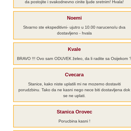
da postojite i svakodnevno cinite ljude sretnim! Hvala!
Noemi
Stvarno ste ekspeditivni- ujutro u 10.00 naruceno/u dva
dostavljeno - hvala
Kvale
BRAVO !!! Ovo sam ODUVEK želeo, da li radite sa Osijekom 
Cvecara
Stanice, kako niste uplatili mi ne mozemo dostaviti
porudzbinu. Tako da ne kasni nego nece biti dostavljena dok
se ne uplati.
Stanica Orovec
Porucbina kasni !