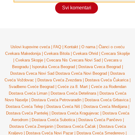
Svi komentari
Uslovi kupovine cveća
|
FAQ
|
Kontakt
|
O nama
|
Članci o cveću
Cvekara Makedonija
|
Cvekara Bitola
|
Cvekara Ohrid
|
Cvecara Skoplje
|
Cvekara Skopje
|
Cvecara Nis
Cvecara Novi Sad
|
Cvecara u
Beogradu
|
Isporuka Cveca Beograd
|
Dostava Cveca Beograd
|
Dostava Cveca Novi Sad
Dostava Cveća Novi Beograd
|
Dostava
Cveća Voždovac
|
Dostava Cveća Zvezdara
|
Dostava Cveća Čukarica
|
Svadbeno Cveće Beograd
|
Cveće za 8. Mart
|
Cveće za Rođendan
Dostava Cveća Liman
|
Dostava Cveća Detelinara
|
Dostava Cveća
Novo Naselje
|
Dostava Cveća Petrovaradin
|
Dostava Cveća Grbavica
|
Dostava Cveća Telep
|
Dostava Cveća Niš
|
Dostava Cveća Medijana
|
Dostava Cveća Pantelej
|
Dostava Cveća Kragujevac
|
Dostava Cveća
Aerodrom
|
Dostava Cveća Subotica
|
Dostava Cveća Pančevo
|
Dostava Cveća Zrenjanin
|
Dostava Cveća Čačak
|
Dostava Cveća
Kraljevo
|
Dostava Cveća Novi Pazar
|
Dostava Cveća Smederevo
|