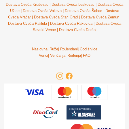
Dostava Cveća Kruševac
|
Dostava Cveća Leskovac
|
Dostava Cveća
Užice
|
Dostava Cveća Valjevo
|
Dostava Cveća Šabac
|
Dostava
Cveća Vračar
|
Dostava Cveća Stari Grad
|
Dostava Cveća Zemun
|
Dostava Cveća Palilula
|
Dostava Cveća Rakovica
|
Dostava Cveća
Savski Venac
|
Dostava Cveća Dorćol
Naslovna
|
Ruže
|
Rođendani
|
Godišnjice
Venci
|
Venčanja
|
Rođenja
|
FAQ