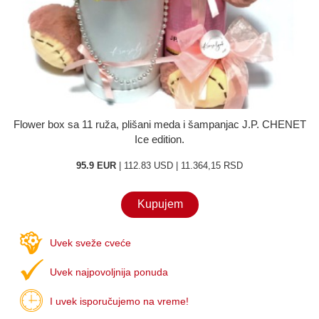
O nama
Kontakt
Flower box sa 11 ruža, plišani meda i šampanjac J.P. CHENET
Ice edition.
95.9 EUR
| 112.83 USD | 11.364,15 RSD
Kupujem
Uvek sveže cveće
Uvek najpovoljnija ponuda
I uvek isporučujemo na vreme!