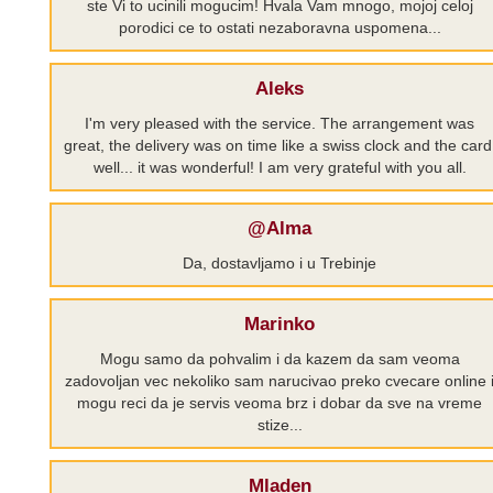
ste Vi to ucinili mogucim! Hvala Vam mnogo, mojoj celoj
porodici ce to ostati nezaboravna uspomena...
Aleks
I'm very pleased with the service. The arrangement was
great, the delivery was on time like a swiss clock and the card
well... it was wonderful! I am very grateful with you all.
@Alma
Da, dostavljamo i u Trebinje
Marinko
Mogu samo da pohvalim i da kazem da sam veoma
zadovoljan vec nekoliko sam narucivao preko cvecare online 
mogu reci da je servis veoma brz i dobar da sve na vreme
stize...
Mladen