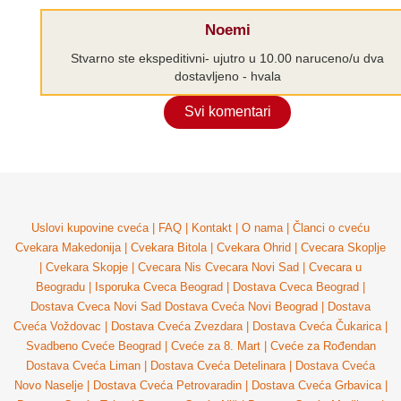
Noemi
Stvarno ste ekspeditivni- ujutro u 10.00 naruceno/u dva
dostavljeno - hvala
Svi komentari
Uslovi kupovine cveća
|
FAQ
|
Kontakt
|
O nama
|
Članci o cveću
Cvekara Makedonija
|
Cvekara Bitola
|
Cvekara Ohrid
|
Cvecara Skoplje
|
Cvekara Skopje
|
Cvecara Nis
Cvecara Novi Sad
|
Cvecara u
Beogradu
|
Isporuka Cveca Beograd
|
Dostava Cveca Beograd
|
Dostava Cveca Novi Sad
Dostava Cveća Novi Beograd
|
Dostava
Cveća Voždovac
|
Dostava Cveća Zvezdara
|
Dostava Cveća Čukarica
|
Svadbeno Cveće Beograd
|
Cveće za 8. Mart
|
Cveće za Rođendan
Dostava Cveća Liman
|
Dostava Cveća Detelinara
|
Dostava Cveća
Novo Naselje
|
Dostava Cveća Petrovaradin
|
Dostava Cveća Grbavica
|