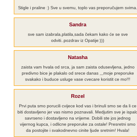
Stigle i praline :) Sve u svemu, toplo vas preporučujem svima
Sandra
sve sam izabrala,platila,sada čekam kako će se sve
odviti..pozdrav iz Opatije:)))
Natasha
zaista vam hvala od srca, ja sam zaista odusevljena, jedno
predivno bice je plakalo od srece danas ,,,moje preporuke
svakako i buduce usluge vase cvecare koristit ce mo!!!
Rozel
Prvi puta smo porucili cvijece kod vas i brinuli smo se da li ce
biti dostavljeno jer vas nismo poznavali. Medjutim sve je ispal
savrseno i dostavljeno na vrijeme. Dobili ste jos jednog
vijernog kupca, i odlicne preporuke za ostale! Presretni smo
da postojite i svakodnevno cinite ljude sretnim! Hvala!