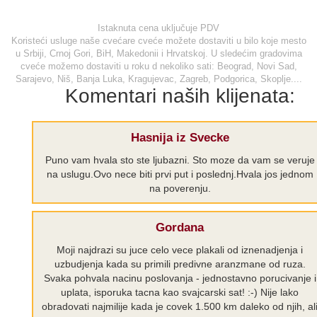
Istaknuta cena uključuje PDV
Koristeći usluge naše cvećare cveće možete dostaviti u bilo koje mesto
u Srbiji, Crnoj Gori, BiH, Makedonii i Hrvatskoj. U sledećim gradovima
cveće možemo dostaviti u roku d nekoliko sati: Beograd, Novi Sad,
Sarajevo, Niš, Banja Luka, Kragujevac, Zagreb, Podgorica, Skoplje....
Komentari naših klijenata:
Hasnija iz Svecke
Puno vam hvala sto ste ljubazni. Sto moze da vam se veruje
na uslugu.Ovo nece biti prvi put i poslednj.Hvala jos jednom
na poverenju.
Gordana
Moji najdrazi su juce celo vece plakali od iznenadjenja i
uzbudjenja kada su primili predivne aranzmane od ruza.
Svaka pohvala nacinu poslovanja - jednostavno porucivanje i
uplata, isporuka tacna kao svajcarski sat! :-) Nije lako
obradovati najmilije kada je covek 1.500 km daleko od njih, al