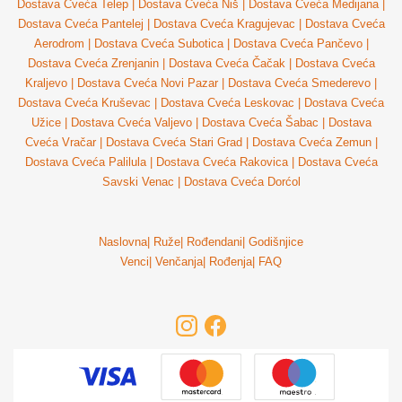
Dostava Cveća Telep
|
Dostava Cveća Niš
|
Dostava Cveća Medijana
|
Dostava Cveća Pantelej
|
Dostava Cveća Kragujevac
|
Dostava Cveća
Aerodrom
|
Dostava Cveća Subotica
|
Dostava Cveća Pančevo
|
Dostava Cveća Zrenjanin
|
Dostava Cveća Čačak
|
Dostava Cveća
Kraljevo
|
Dostava Cveća Novi Pazar
|
Dostava Cveća Smederevo
|
Dostava Cveća Kruševac
|
Dostava Cveća Leskovac
|
Dostava Cveća
Užice
|
Dostava Cveća Valjevo
|
Dostava Cveća Šabac
|
Dostava
Cveća Vračar
|
Dostava Cveća Stari Grad
|
Dostava Cveća Zemun
|
Dostava Cveća Palilula
|
Dostava Cveća Rakovica
|
Dostava Cveća
Savski Venac
|
Dostava Cveća Dorćol
Naslovna
|
Ruže
|
Rođendani
|
Godišnjice
Venci
|
Venčanja
|
Rođenja
|
FAQ