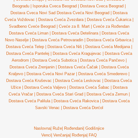
Beogradu
|
Isporuka Cveca Beograd
|
Dostava Cveca Beograd
|
Dostava Cveca Novi Sad
Dostava Cveća Novi Beograd
|
Dostava
Cveća Voždovac
|
Dostava Cveća Zvezdara
|
Dostava Cveća Čukarica
|
Svadbeno Cveće Beograd
|
Cveće za 8. Mart
|
Cveće za Rođendan
Dostava Cveća Liman
|
Dostava Cveća Detelinara
|
Dostava Cveća
Novo Naselje
|
Dostava Cveća Petrovaradin
|
Dostava Cveća Grbavica
|
Dostava Cveća Telep
|
Dostava Cveća Niš
|
Dostava Cveća Medijana
|
Dostava Cveća Pantelej
|
Dostava Cveća Kragujevac
|
Dostava Cveća
Aerodrom
|
Dostava Cveća Subotica
|
Dostava Cveća Pančevo
|
Dostava Cveća Zrenjanin
|
Dostava Cveća Čačak
|
Dostava Cveća
Kraljevo
|
Dostava Cveća Novi Pazar
|
Dostava Cveća Smederevo
|
Dostava Cveća Kruševac
|
Dostava Cveća Leskovac
|
Dostava Cveća
Užice
|
Dostava Cveća Valjevo
|
Dostava Cveća Šabac
|
Dostava
Cveća Vračar
|
Dostava Cveća Stari Grad
|
Dostava Cveća Zemun
|
Dostava Cveća Palilula
|
Dostava Cveća Rakovica
|
Dostava Cveća
Savski Venac
|
Dostava Cveća Dorćol
Naslovna
|
Ruže
|
Rođendani
|
Godišnjice
Venci
|
Venčanja
|
Rođenja
|
FAQ