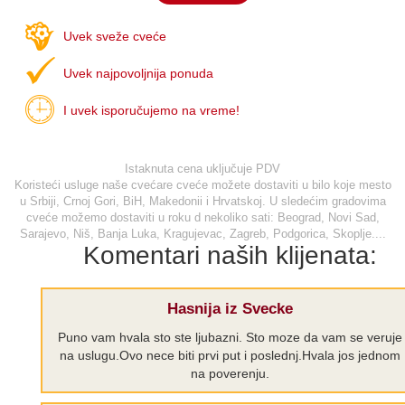
Uvek sveže cveće
Uvek najpovoljnija ponuda
I uvek isporučujemo na vreme!
Istaknuta cena uključuje PDV
Koristeći usluge naše cvećare cveće možete dostaviti u bilo koje mesto
u Srbiji, Crnoj Gori, BiH, Makedonii i Hrvatskoj. U sledećim gradovima
cveće možemo dostaviti u roku d nekoliko sati: Beograd, Novi Sad,
Sarajevo, Niš, Banja Luka, Kragujevac, Zagreb, Podgorica, Skoplje....
Komentari naših klijenata:
Hasnija iz Svecke
Puno vam hvala sto ste ljubazni. Sto moze da vam se veruje
na uslugu.Ovo nece biti prvi put i poslednj.Hvala jos jednom
na poverenju.