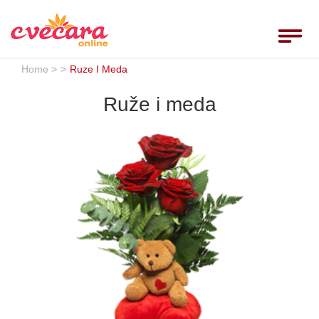
Home
Toggle
navigat
Ruže
Home >
>
Ruze I Meda
Rođendan
Ruže i meda
Godišnjice
Venci
Venčanja
Rođenja
___
Uputstvo
Uslovi
Komentari