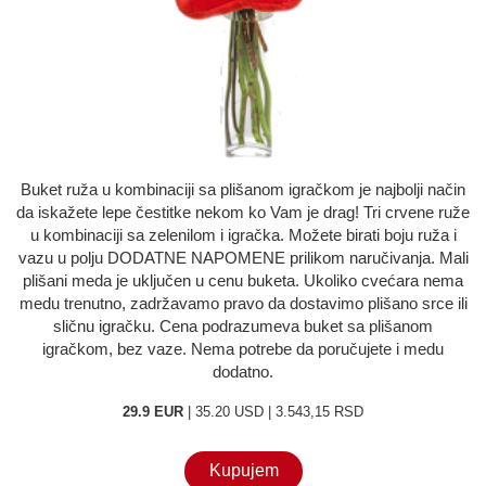
O nama
Kontakt
Buket ruža u kombinaciji sa plišanom igračkom je najbolji način
da iskažete lepe čestitke nekom ko Vam je drag! Tri crvene ruže
u kombinaciji sa zelenilom i igračka. Možete birati boju ruža i
vazu u polju DODATNE NAPOMENE prilikom naručivanja. Mali
plišani meda je uključen u cenu buketa. Ukoliko cvećara nema
medu trenutno, zadržavamo pravo da dostavimo plišano srce ili
sličnu igračku. Cena podrazumeva buket sa plišanom
igračkom, bez vaze. Nema potrebe da poručujete i medu
dodatno.
29.9 EUR
| 35.20 USD | 3.543,15 RSD
Kupujem