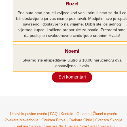
Rozel
Prvi puta smo porucili cvijece kod vas i brinuli smo se da li ce
biti dostavljeno jer vas nismo poznavali. Medjutim sve je ispal
savrseno i dostavljeno na vrijeme. Dobili ste jos jednog
vijernog kupca, i odlicne preporuke za ostale! Presretni smo
da postojite i svakodnevno cinite ljude sretnim! Hvala!
Noemi
Stvarno ste ekspeditivni- ujutro u 10.00 naruceno/u dva
dostavljeno - hvala
Svi komentari
Uslovi kupovine cveća
|
FAQ
|
Kontakt
|
O nama
|
Članci o cveću
Cvekara Makedonija
|
Cvekara Bitola
|
Cvekara Ohrid
|
Cvecara Skoplje
|
Cvekara Skopje
|
Cvecara Nis
Cvecara Novi Sad
|
Cvecara u