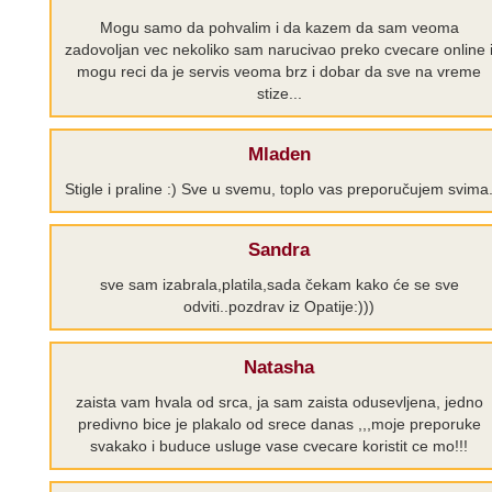
Mogu samo da pohvalim i da kazem da sam veoma
zadovoljan vec nekoliko sam narucivao preko cvecare online 
mogu reci da je servis veoma brz i dobar da sve na vreme
stize...
Mladen
Stigle i praline :) Sve u svemu, toplo vas preporučujem svima
Sandra
sve sam izabrala,platila,sada čekam kako će se sve
odviti..pozdrav iz Opatije:)))
Natasha
zaista vam hvala od srca, ja sam zaista odusevljena, jedno
predivno bice je plakalo od srece danas ,,,moje preporuke
svakako i buduce usluge vase cvecare koristit ce mo!!!