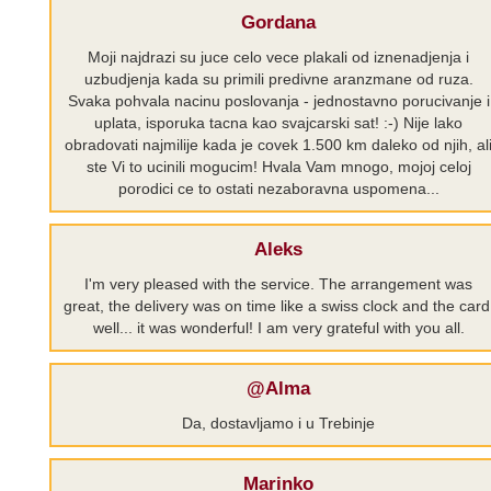
Gordana
Moji najdrazi su juce celo vece plakali od iznenadjenja i
uzbudjenja kada su primili predivne aranzmane od ruza.
Svaka pohvala nacinu poslovanja - jednostavno porucivanje i
uplata, isporuka tacna kao svajcarski sat! :-) Nije lako
obradovati najmilije kada je covek 1.500 km daleko od njih, al
ste Vi to ucinili mogucim! Hvala Vam mnogo, mojoj celoj
porodici ce to ostati nezaboravna uspomena...
Aleks
I'm very pleased with the service. The arrangement was
great, the delivery was on time like a swiss clock and the card
well... it was wonderful! I am very grateful with you all.
@Alma
Da, dostavljamo i u Trebinje
Marinko