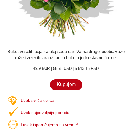
O nama
Kontakt
Buket veselih boja za ulepsace dan Vama dragoj osobi..Roze
ruže i zelenilo aranžirani u buketu jednostavne forme.
49.9 EUR
| 58.75 USD | 5.913,15 RSD
Kupujem
Uvek sveže cveće
Uvek najpovoljnija ponuda
I uvek isporučujemo na vreme!