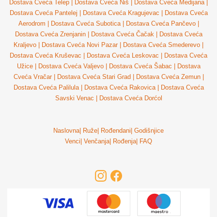
Dostava Cveća Telep
|
Dostava Cveća Niš
|
Dostava Cveća Medijana
|
Dostava Cveća Pantelej
|
Dostava Cveća Kragujevac
|
Dostava Cveća
Aerodrom
|
Dostava Cveća Subotica
|
Dostava Cveća Pančevo
|
Dostava Cveća Zrenjanin
|
Dostava Cveća Čačak
|
Dostava Cveća
Kraljevo
|
Dostava Cveća Novi Pazar
|
Dostava Cveća Smederevo
|
Dostava Cveća Kruševac
|
Dostava Cveća Leskovac
|
Dostava Cveća
Užice
|
Dostava Cveća Valjevo
|
Dostava Cveća Šabac
|
Dostava
Cveća Vračar
|
Dostava Cveća Stari Grad
|
Dostava Cveća Zemun
|
Dostava Cveća Palilula
|
Dostava Cveća Rakovica
|
Dostava Cveća
Savski Venac
|
Dostava Cveća Dorćol
Naslovna
|
Ruže
|
Rođendani
|
Godišnjice
Venci
|
Venčanja
|
Rođenja
|
FAQ