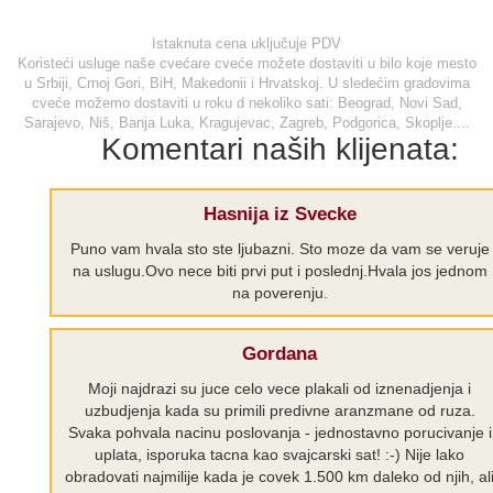
Istaknuta cena uključuje PDV
Koristeći usluge naše cvećare cveće možete dostaviti u bilo koje mesto
u Srbiji, Crnoj Gori, BiH, Makedonii i Hrvatskoj. U sledećim gradovima
cveće možemo dostaviti u roku d nekoliko sati: Beograd, Novi Sad,
Sarajevo, Niš, Banja Luka, Kragujevac, Zagreb, Podgorica, Skoplje....
Komentari naših klijenata:
Hasnija iz Svecke
Puno vam hvala sto ste ljubazni. Sto moze da vam se veruje
na uslugu.Ovo nece biti prvi put i poslednj.Hvala jos jednom
na poverenju.
Gordana
Moji najdrazi su juce celo vece plakali od iznenadjenja i
uzbudjenja kada su primili predivne aranzmane od ruza.
Svaka pohvala nacinu poslovanja - jednostavno porucivanje i
uplata, isporuka tacna kao svajcarski sat! :-) Nije lako
obradovati najmilije kada je covek 1.500 km daleko od njih, al