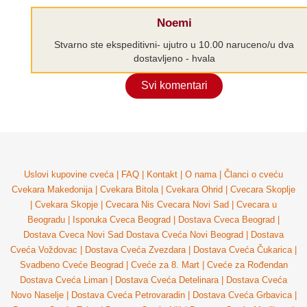
Noemi
Stvarno ste ekspeditivni- ujutro u 10.00 naruceno/u dva
dostavljeno - hvala
Svi komentari
Uslovi kupovine cveća
|
FAQ
|
Kontakt
|
O nama
|
Članci o cveću
Cvekara Makedonija
|
Cvekara Bitola
|
Cvekara Ohrid
|
Cvecara Skoplje
|
Cvekara Skopje
|
Cvecara Nis
Cvecara Novi Sad
|
Cvecara u
Beogradu
|
Isporuka Cveca Beograd
|
Dostava Cveca Beograd
|
Dostava Cveca Novi Sad
Dostava Cveća Novi Beograd
|
Dostava
Cveća Voždovac
|
Dostava Cveća Zvezdara
|
Dostava Cveća Čukarica
|
Svadbeno Cveće Beograd
|
Cveće za 8. Mart
|
Cveće za Rođendan
Dostava Cveća Liman
|
Dostava Cveća Detelinara
|
Dostava Cveća
Novo Naselje
|
Dostava Cveća Petrovaradin
|
Dostava Cveća Grbavica
|