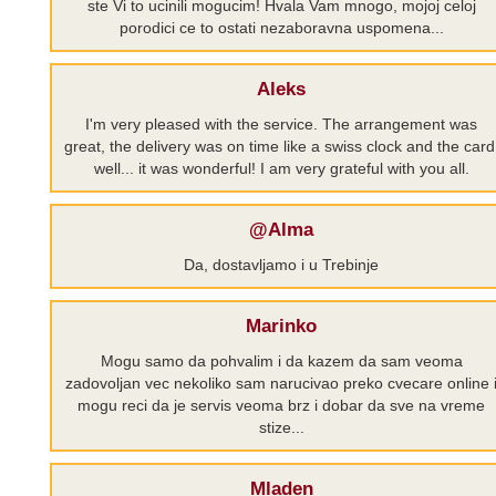
ste Vi to ucinili mogucim! Hvala Vam mnogo, mojoj celoj
porodici ce to ostati nezaboravna uspomena...
Aleks
I'm very pleased with the service. The arrangement was
great, the delivery was on time like a swiss clock and the card
well... it was wonderful! I am very grateful with you all.
@Alma
Da, dostavljamo i u Trebinje
Marinko
Mogu samo da pohvalim i da kazem da sam veoma
zadovoljan vec nekoliko sam narucivao preko cvecare online 
mogu reci da je servis veoma brz i dobar da sve na vreme
stize...
Mladen