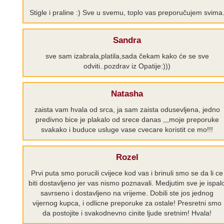
Stigle i praline :) Sve u svemu, toplo vas preporučujem svima
Sandra
sve sam izabrala,platila,sada čekam kako će se sve
odviti..pozdrav iz Opatije:)))
Natasha
zaista vam hvala od srca, ja sam zaista odusevljena, jedno
predivno bice je plakalo od srece danas ,,,moje preporuke
svakako i buduce usluge vase cvecare koristit ce mo!!!
Rozel
Prvi puta smo porucili cvijece kod vas i brinuli smo se da li ce
biti dostavljeno jer vas nismo poznavali. Medjutim sve je ispal
savrseno i dostavljeno na vrijeme. Dobili ste jos jednog
vijernog kupca, i odlicne preporuke za ostale! Presretni smo
da postojite i svakodnevno cinite ljude sretnim! Hvala!