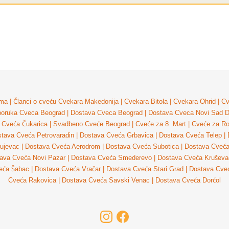
ma
|
Članci o cveću
Cvekara Makedonija
|
Cvekara Bitola
|
Cvekara Ohrid
|
Cv
poruka Cveca Beograd
|
Dostava Cveca Beograd
|
Dostava Cveca Novi Sad
D
 Cveća Čukarica
|
Svadbeno Cveće Beograd
|
Cveće za 8. Mart
|
Cveće za R
tava Cveća Petrovaradin
|
Dostava Cveća Grbavica
|
Dostava Cveća Telep
|
ujevac
|
Dostava Cveća Aerodrom
|
Dostava Cveća Subotica
|
Dostava Cveć
ava Cveća Novi Pazar
|
Dostava Cveća Smederevo
|
Dostava Cveća Kruševa
eća Šabac
|
Dostava Cveća Vračar
|
Dostava Cveća Stari Grad
|
Dostava Cve
Cveća Rakovica
|
Dostava Cveća Savski Venac
|
Dostava Cveća Dorćol