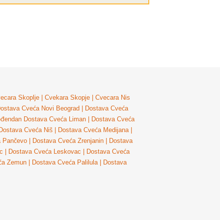
ecara Skoplje
|
Cvekara Skopje
|
Cvecara Nis
ostava Cveća Novi Beograd
|
Dostava Cveća
ođendan
Dostava Cveća Liman
|
Dostava Cveća
Dostava Cveća Niš
|
Dostava Cveća Medijana
|
a Pančevo
|
Dostava Cveća Zrenjanin
|
Dostava
c
|
Dostava Cveća Leskovac
|
Dostava Cveća
ća Zemun
|
Dostava Cveća Palilula
|
Dostava