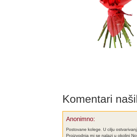
Komentari naših
Anonimno:
Postovane kolege. U cilju ostvariva
Proizvodnja mi se nalazi u okolini N