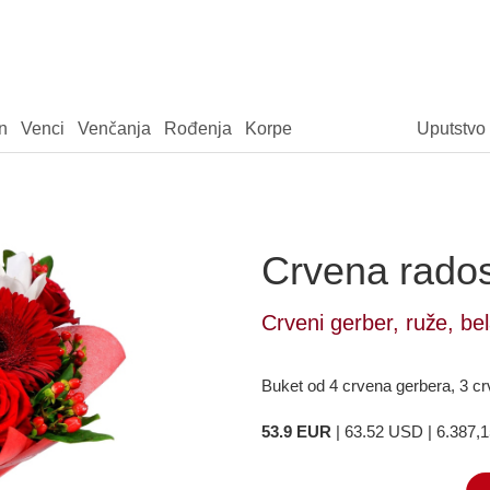
n
Venci
Venčanja
Rođenja
Korpe
Uputstvo
Crvena rados
Crveni gerber, ruže, bel
Buket od 4 crvena gerbera, 3 crv
53.9 EUR
| 63.52 USD | 6.387,