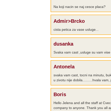
Na koji nacin se naj cesce placa?
Admir>Brcko
cista petica za vase usluge...
dusanka
Svaka vam cast ,usluge su vam vise 
Antonela
svaka vam cast, tocni na minutu, buke
u zivotu nije dobila..........hvala vam
Boris
Hello Jelena and all the staff at Cv
company to anyone. Thank you all agi