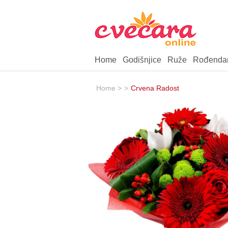
Home
Godišnjice
Ruže
Rođenda
Home >
>
Crvena Radost