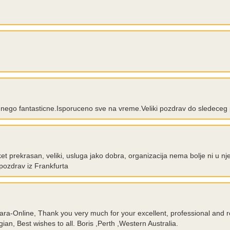
nego fantasticne.Isporuceno sve na vreme.Veliki pozdrav do sledeceg p
t prekrasan, veliki, usluga jako dobra, organizacija nema bolje ni u nj
, pozdrav iz Frankfurta
ecara-Online, Thank you very much for your excellent, professional and 
an, Best wishes to all. Boris ,Perth ,Western Australia.