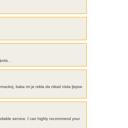
uta...
emackoj, baka mi je rekla da nikad nista ljepse
reliable service. I can highly recommend your