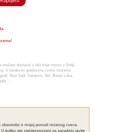
Kupujem
da
 vreme!
možete dostaviti u bilo koje mesto u Srbiji,
tskoj. U sledećim gradovima cveće možemo
ograd, Novi Sad, Sarajevo, Niš, Banja Luka,
lje....
s obavestio o mojoj ponudi rezanog cveca.
U koliko ste zainteresovani za saradnju javite