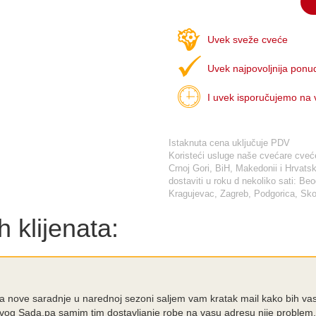
Uvek sveže cveće
Uvek najpovoljnija ponu
I uvek isporučujemo na
Istaknuta cena uključuje PDV
Koristeći usluge naše cvećare cveće 
Crnoj Gori, BiH, Makedonii i Hrva
dostaviti u roku d nekoliko sati: Be
Kragujevac, Zagreb, Podgorica, Skop
 klijenata:
nja nove saradnje u narednoj sezoni saljem vam kratak mail kako bih va
ovog Sada,pa samim tim dostavljanje robe na vasu adresu nije problem. 