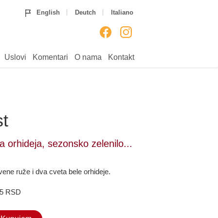
Home
Ruže
Rođendan
English
Deutch
Italiano
Godišnjice
Venci
Venčanja
Rođenja
___
Uputstvo
Uslovi
Komentari
Uslovi
Komentari
O nama
Kontakt
O nama
Kontakt
t
a orhideja, sezonsko zelenilo...
ene ruže i dva cveta bele orhideje.
15 RSD