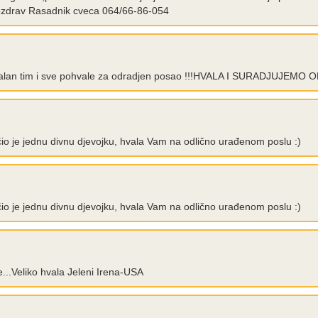
 pozdrav Rasadnik cveca 064/66-86-054
onalan tim i sve pohvale za odradjen posao !!!HVALA I SURADJUJEMO
ćio je jednu divnu djevojku, hvala Vam na odlično urađenom poslu :)
ćio je jednu divnu djevojku, hvala Vam na odlično urađenom poslu :)
...Veliko hvala Jeleni Irena-USA