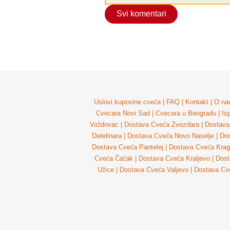
Svi komentari
Uslovi kupovine cveća
|
FAQ
|
Kontakt
|
O na
Cvecara Novi Sad
|
Cvecara u Beogradu
|
Is
Voždovac
|
Dostava Cveća Zvezdara
|
Dostava
Detelinara
|
Dostava Cveća Novo Naselje
|
Dos
Dostava Cveća Pantelej
|
Dostava Cveća Krag
Cveća Čačak
|
Dostava Cveća Kraljevo
|
Dost
Užice
|
Dostava Cveća Valjevo
|
Dostava Cv