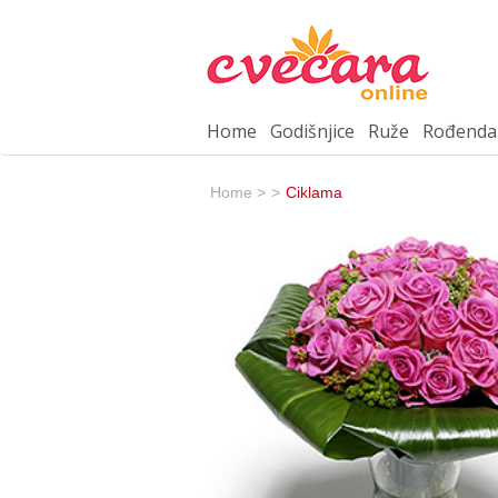
Home
Godišnjice
Ruže
Rođenda
Home >
>
Ciklama