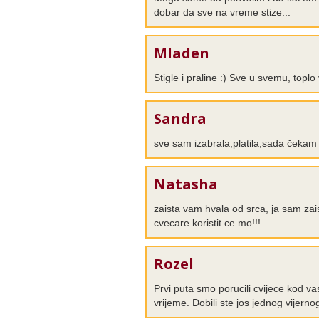
dobar da sve na vreme stize...
Mladen
Stigle i praline :) Sve u svemu, top
Sandra
sve sam izabrala,platila,sada čekam k
Natasha
zaista vam hvala od srca, ja sam za
cvecare koristit ce mo!!!
Rozel
Prvi puta smo porucili cvijece kod va
vrijeme. Dobili ste jos jednog vijern