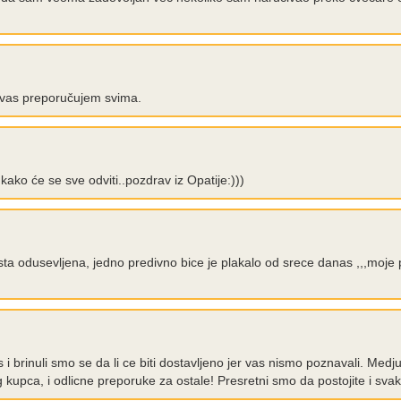
lo vas preporučujem svima.
ako će se sve odviti..pozdrav iz Opatije:)))
ista odusevljena, jedno predivno bice je plakalo od srece danas ,,,moj
s i brinuli smo se da li ce biti dostavljeno jer vas nismo poznavali. Medj
og kupca, i odlicne preporuke za ostale! Presretni smo da postojite i sva