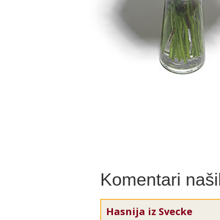
Komentari naših
Hasnija iz Svecke