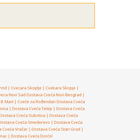
hrid
|
Cvecara Skoplje
|
Cvekara Skopje
|
veca Novi Sad
Dostava Cveća Novi Beograd
|
8. Mart
|
Cveće za Rođendan
Dostava Cveća
vica
|
Dostava Cveća Telep
|
Dostava Cveća
Dostava Cveća Subotica
|
Dostava Cveća
Dostava Cveća Smederevo
|
Dostava Cveća
a Cveća Vračar
|
Dostava Cveća Stari Grad
|
enac
|
Dostava Cveća Dorćol