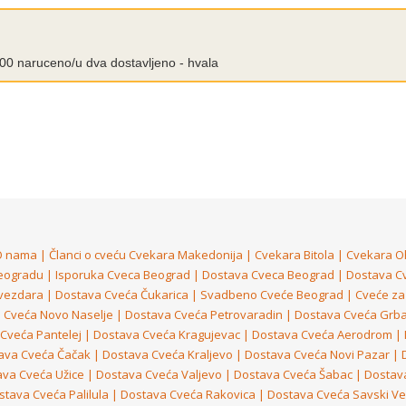
0.00 naruceno/u dva dostavljeno - hvala
O nama
|
Članci o cveću
Cvekara Makedonija
|
Cvekara Bitola
|
Cvekara O
eogradu
|
Isporuka Cveca Beograd
|
Dostava Cveca Beograd
|
Dostava C
vezdara
|
Dostava Cveća Čukarica
|
Svadbeno Cveće Beograd
|
Cveće za 
 Cveća Novo Naselje
|
Dostava Cveća Petrovaradin
|
Dostava Cveća Grba
Cveća Pantelej
|
Dostava Cveća Kragujevac
|
Dostava Cveća Aerodrom
|
ava Cveća Čačak
|
Dostava Cveća Kraljevo
|
Dostava Cveća Novi Pazar
|
va Cveća Užice
|
Dostava Cveća Valjevo
|
Dostava Cveća Šabac
|
Dostav
stava Cveća Palilula
|
Dostava Cveća Rakovica
|
Dostava Cveća Savski V