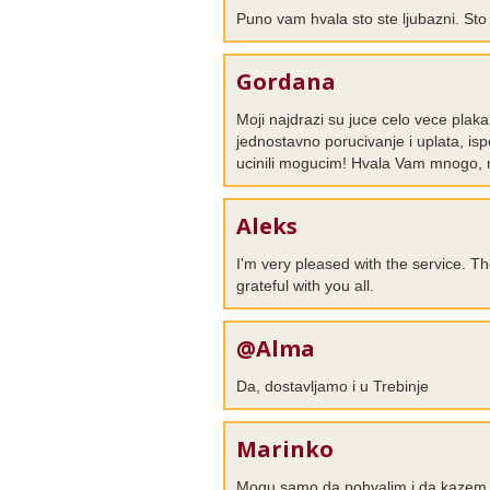
Puno vam hvala sto ste ljubazni. Sto
Gordana
Moji najdrazi su juce celo vece plak
jednostavno porucivanje i uplata, ispo
ucinili mogucim! Hvala Vam mnogo, m
Aleks
I'm very pleased with the service. Th
grateful with you all.
@Alma
Da, dostavljamo i u Trebinje
Marinko
Mogu samo da pohvalim i da kazem d