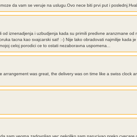
 moze da vam se veruje na uslugu.Ovo nece biti prvi put i poslednj.Hva
ali od iznenadjenja i uzbudjenja kada su primili predivne aranzmane od
ruka tacna kao svajcarski sat! :-) Nije lako obradovati najmilije kada je
ojoj celoj porodici ce to ostati nezaboravna uspomena...
e arrangement was great, the delivery was on time like a swiss clock and
a sam veoma zadovoljan vec nekoliko sam narucivao preko cvecare onl