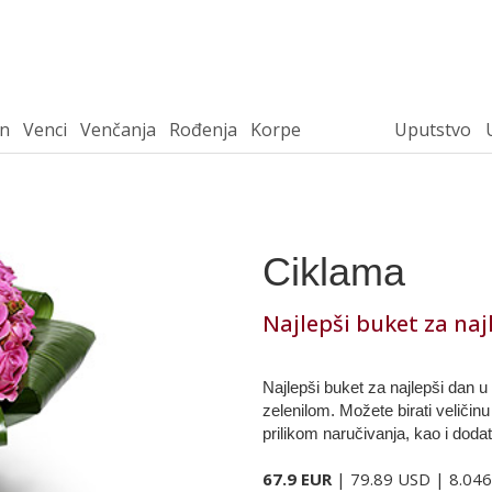
n
Venci
Venčanja
Rođenja
Korpe
Uputstvo
Ciklama
Najlepši buket za naj
Najlepši buket za najlepši dan 
zelenilom. Možete birati veli
prilikom naručivanja, kao i dodati 
67.9 EUR
| 79.89 USD | 8.04