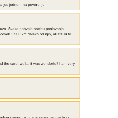
la jos jednom na poverenju.
 ruza. Svaka pohvala nacinu poslovanja -
 covek 1.500 km daleko od njih, ali ste Vi to
 the card, well... it was wonderful! I am very
ine i mogu reci da je servis veoma brz i