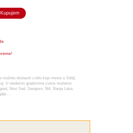
Kupujem
da
 vreme!
možete dostaviti u bilo koje mesto u Srbiji,
tskoj. U sledećim gradovima cveće možemo
ograd, Novi Sad, Sarajevo, Niš, Banja Luka,
lje....