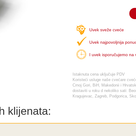
Uvek sveže cveće
Uvek najpovoljnija ponu
I uvek isporučujemo na
Istaknuta cena uključuje PDV
Koristeći usluge naše cvećare cveće 
Crnoj Gori, BiH, Makedonii i Hrva
dostaviti u roku d nekoliko sati: Be
Kragujevac, Zagreb, Podgorica, Skop
 klijenata: