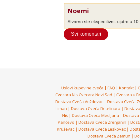
Noemi
Stvarno ste ekspeditivni- ujutro u 1
Svi komentari
Uslovi kupovine cveća
|
FAQ
|
Kontakt
|
Cvecara Nis
Cvecara Novi Sad
|
Cvecara u B
Dostava Cveća Voždovac
|
Dostava Cveća Z
Liman
|
Dostava Cveća Detelinara
|
Dostava
Niš
|
Dostava Cveća Medijana
|
Dostava 
Pančevo
|
Dostava Cveća Zrenjanin
|
Dost
Kruševac
|
Dostava Cveća Leskovac
|
Dosta
Dostava Cveća Zemun
|
Do