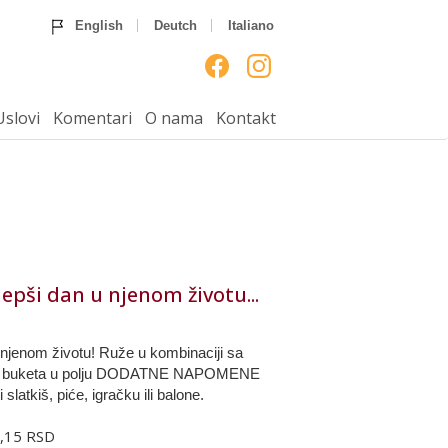
Home
Ruže
Rođendan
English
Deutch
Italiano
Godišnjice
Venci
Venčanja
Rođenja
___
Uputstvo
Uslovi
Komentari
Uslovi
Komentari
O nama
Kontakt
O nama
Kontakt
lepši dan u njenom životu...
u njenom životu! Ruže u kombinaciji sa
činu buketa u polju DODATNE NAPOMENE
slatkiš, piće, igračku ili balone.
6,15 RSD