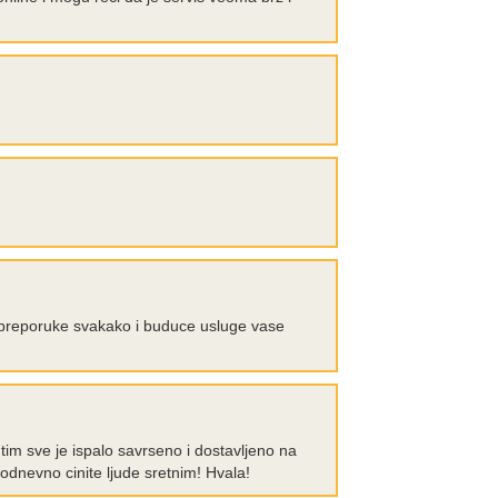
e preporuke svakako i buduce usluge vase
utim sve je ispalo savrseno i dostavljeno na
kodnevno cinite ljude sretnim! Hvala!