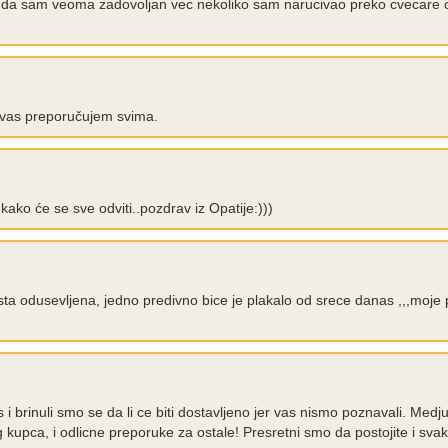
a sam veoma zadovoljan vec nekoliko sam narucivao preko cvecare onl
lo vas preporučujem svima.
ako će se sve odviti..pozdrav iz Opatije:)))
ista odusevljena, jedno predivno bice je plakalo od srece danas ,,,moj
s i brinuli smo se da li ce biti dostavljeno jer vas nismo poznavali. Medj
og kupca, i odlicne preporuke za ostale! Presretni smo da postojite i sva