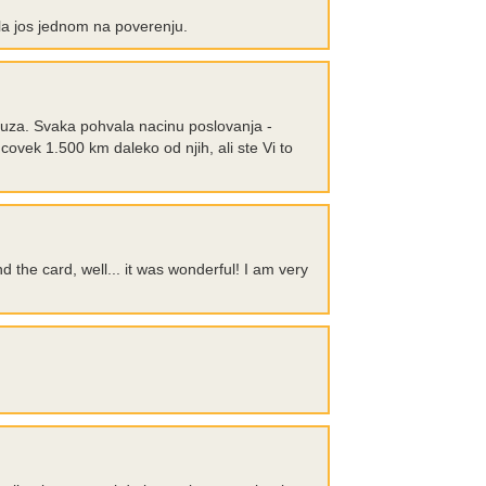
la jos jednom na poverenju.
 ruza. Svaka pohvala nacinu poslovanja -
 covek 1.500 km daleko od njih, ali ste Vi to
 the card, well... it was wonderful! I am very