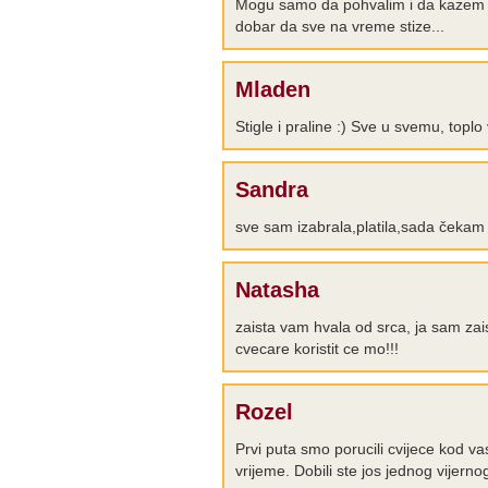
Mogu samo da pohvalim i da kazem d
dobar da sve na vreme stize...
Mladen
Stigle i praline :) Sve u svemu, top
Sandra
sve sam izabrala,platila,sada čekam k
Natasha
zaista vam hvala od srca, ja sam za
cvecare koristit ce mo!!!
Rozel
Prvi puta smo porucili cvijece kod va
vrijeme. Dobili ste jos jednog vijern