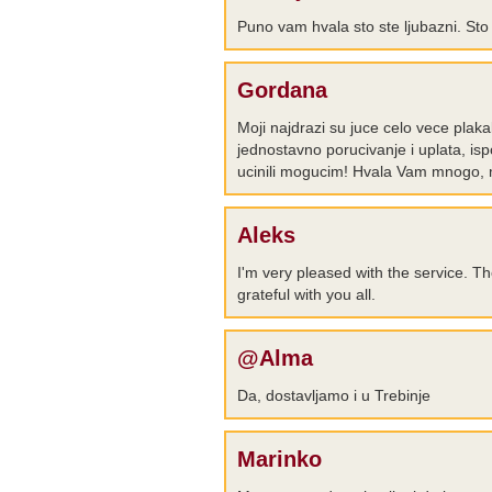
Puno vam hvala sto ste ljubazni. Sto
Gordana
Moji najdrazi su juce celo vece plak
jednostavno porucivanje i uplata, ispo
ucinili mogucim! Hvala Vam mnogo, m
Aleks
I'm very pleased with the service. Th
grateful with you all.
@Alma
Da, dostavljamo i u Trebinje
Marinko