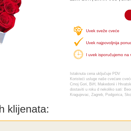
Uvek sveže cveće
Uvek najpovoljnija ponu
I uvek isporučujemo na
Istaknuta cena uključuje PDV
Koristeći usluge naše cvećare cveće 
Crnoj Gori, BiH, Makedonii i Hrva
dostaviti u roku d nekoliko sati: Be
Kragujevac, Zagreb, Podgorica, Skop
 klijenata: