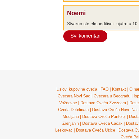
Noemi
Stvarno ste ekspeditivni- ujutro u 1
Svi komentari
Uslovi kupovine cveća
|
FAQ
|
Kontakt
|
O na
Cvecara Novi Sad
|
Cvecara u Beogradu
|
Is
Voždovac
|
Dostava Cveća Zvezdara
|
Dost
Cveća Detelinara
|
Dostava Cveća Novo Nase
Medijana
|
Dostava Cveća Pantelej
|
Dost
Zrenjanin
|
Dostava Cveća Čačak
|
Dostav
Leskovac
|
Dostava Cveća Užice
|
Dostava Cv
Cveća Pal