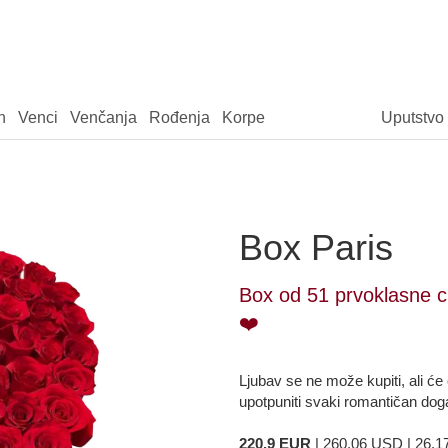
n
Venci
Venčanja
Rođenja
Korpe
Uputstvo
Box Paris
Box od 51 prvoklasne cr
❤️
Ljubav se ne može kupiti, ali ć
upotpuniti svaki romantičan događ
220.9 EUR
| 260.06 USD | 26.