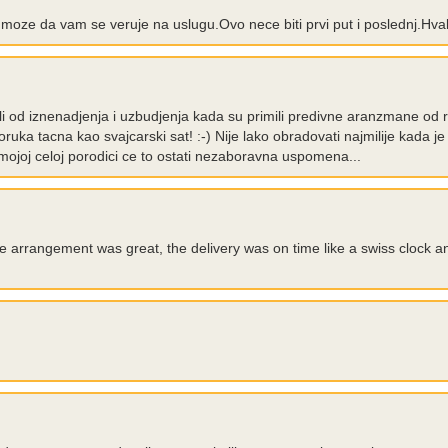
 moze da vam se veruje na uslugu.Ovo nece biti prvi put i poslednj.Hva
ali od iznenadjenja i uzbudjenja kada su primili predivne aranzmane od
ruka tacna kao svajcarski sat! :-) Nije lako obradovati najmilije kada je
ojoj celoj porodici ce to ostati nezaboravna uspomena...
e arrangement was great, the delivery was on time like a swiss clock and