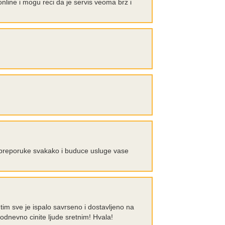
ine i mogu reci da je servis veoma brz i
e preporuke svakako i buduce usluge vase
utim sve je ispalo savrseno i dostavljeno na
kodnevno cinite ljude sretnim! Hvala!