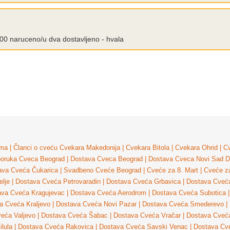
0.00 naruceno/u dva dostavljeno - hvala
ma
|
Članci o cveću
Cvekara Makedonija
|
Cvekara Bitola
|
Cvekara Ohrid
|
Cv
poruka Cveca Beograd
|
Dostava Cveca Beograd
|
Dostava Cveca Novi Sad
D
ava Cveća Čukarica
|
Svadbeno Cveće Beograd
|
Cveće za 8. Mart
|
Cveće z
lje
|
Dostava Cveća Petrovaradin
|
Dostava Cveća Grbavica
|
Dostava Cveća
ava Cveća Kragujevac
|
Dostava Cveća Aerodrom
|
Dostava Cveća Subotica
|
a Cveća Kraljevo
|
Dostava Cveća Novi Pazar
|
Dostava Cveća Smederevo
|
eća Valjevo
|
Dostava Cveća Šabac
|
Dostava Cveća Vračar
|
Dostava Cveća
ilula
|
Dostava Cveća Rakovica
|
Dostava Cveća Savski Venac
|
Dostava Cv