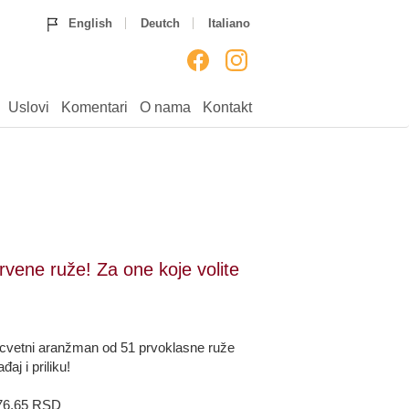
Home
Ruže
Rođendan
English
Deutch
Italiano
Godišnjice
Venci
Venčanja
Rođenja
___
Uputstvo
Uslovi
Komentari
Uslovi
Komentari
O nama
Kontakt
O nama
Kontakt
vene ruže! Za one koje volite
e cvetni aranžman od 51 prvoklasne ruže
aj i priliku!
176,65 RSD