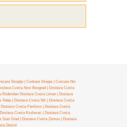
ecara Skoplje
|
Cvekara Skopje
|
Cvecara Nis
ostava Cveća Novi Beograd
|
Dostava Cveća
a Rođendan
Dostava Cveća Liman
|
Dostava
 Telep
|
Dostava Cveća Niš
|
Dostava Cveća
Dostava Cveća Pančevo
|
Dostava Cveća
Dostava Cveća Kruševac
|
Dostava Cveća
 Stari Grad
|
Dostava Cveća Zemun
|
Dostava
eća Dorćol