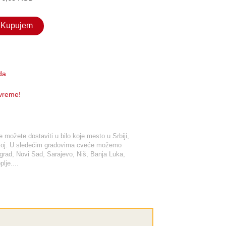
Kupujem
da
 vreme!
možete dostaviti u bilo koje mesto u Srbiji,
tskoj. U sledećim gradovima cveće možemo
ograd, Novi Sad, Sarajevo, Niš, Banja Luka,
lje....