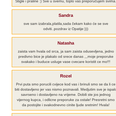
Stigle i praline :) Sve u svemu, toplo vas preporučujem svima
Sandra
sve sam izabrala,platila,sada čekam kako će se sve
odviti..pozdrav iz Opatije:)))
Natasha
zaista vam hvala od srca, ja sam zaista odusevljena, jedno
predivno bice je plakalo od srece danas ,,,moje preporuke
svakako i buduce usluge vase cvecare koristit ce mo!!!
Rozel
Prvi puta smo porucili cvijece kod vas i brinuli smo se da li ce
biti dostavljeno jer vas nismo poznavali. Medjutim sve je ispal
savrseno i dostavljeno na vrijeme. Dobili ste jos jednog
vijernog kupca, i odlicne preporuke za ostale! Presretni smo
da postojite i svakodnevno cinite ljude sretnim! Hvala!