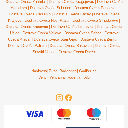
Dostava Cveća Pantelej
|
Dostava Cveća Kragujevac
|
Dostava Cveća
Aerodrom
|
Dostava Cveća Subotica
|
Dostava Cveća Pančevo
|
Dostava Cveća Zrenjanin
|
Dostava Cveća Čačak
|
Dostava Cveća
Kraljevo
|
Dostava Cveća Novi Pazar
|
Dostava Cveća Smederevo
|
Dostava Cveća Kruševac
|
Dostava Cveća Leskovac
|
Dostava Cveća
Užice
|
Dostava Cveća Valjevo
|
Dostava Cveća Šabac
|
Dostava
Cveća Vračar
|
Dostava Cveća Stari Grad
|
Dostava Cveća Zemun
|
Dostava Cveća Palilula
|
Dostava Cveća Rakovica
|
Dostava Cveća
Savski Venac
|
Dostava Cveća Dorćol
Naslovna
|
Ruže
|
Rođendani
|
Godišnjice
Venci
|
Venčanja
|
Rođenja
|
FAQ