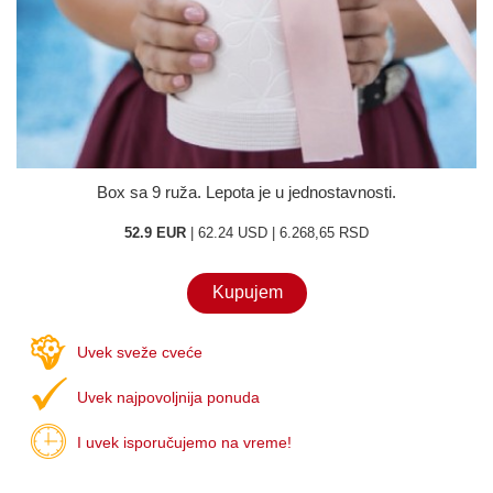
O nama
Kontakt
Box sa 9 ruža. Lepota je u jednostavnosti.
52.9 EUR
| 62.24 USD | 6.268,65 RSD
Kupujem
Uvek sveže cveće
Uvek najpovoljnija ponuda
I uvek isporučujemo na vreme!