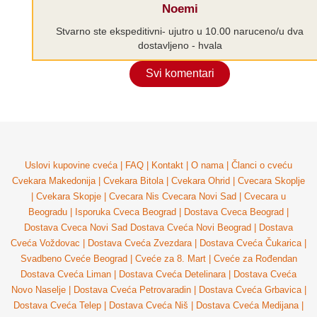
Noemi
Stvarno ste ekspeditivni- ujutro u 10.00 naruceno/u dva
dostavljeno - hvala
Svi komentari
Uslovi kupovine cveća
|
FAQ
|
Kontakt
|
O nama
|
Članci o cveću
Cvekara Makedonija
|
Cvekara Bitola
|
Cvekara Ohrid
|
Cvecara Skoplje
|
Cvekara Skopje
|
Cvecara Nis
Cvecara Novi Sad
|
Cvecara u
Beogradu
|
Isporuka Cveca Beograd
|
Dostava Cveca Beograd
|
Dostava Cveca Novi Sad
Dostava Cveća Novi Beograd
|
Dostava
Cveća Voždovac
|
Dostava Cveća Zvezdara
|
Dostava Cveća Čukarica
|
Svadbeno Cveće Beograd
|
Cveće za 8. Mart
|
Cveće za Rođendan
Dostava Cveća Liman
|
Dostava Cveća Detelinara
|
Dostava Cveća
Novo Naselje
|
Dostava Cveća Petrovaradin
|
Dostava Cveća Grbavica
|
Dostava Cveća Telep
|
Dostava Cveća Niš
|
Dostava Cveća Medijana
|