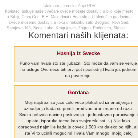
Istaknuta cena uključuje PDV
Koristeći usluge naše cvećare cveće možete dostaviti u bilo koje mesto
u Srbiji, Crnoj Gori, BiH, Makedonii i Hrvatskoj. U sledećim gradovima
cveće možemo dostaviti u roku d nekoliko sati: Beograd, Novi Sad,
Sarajevo, Niš, Banja Luka, Kragujevac, Zagreb, Podgorica, Skoplje....
Komentari naših klijenata:
Hasnija iz Svecke
Puno vam hvala sto ste ljubazni. Sto moze da vam se veruje
na uslugu.Ovo nece biti prvi put i poslednj.Hvala jos jednom
na poverenju.
Gordana
Moji najdrazi su juce celo vece plakali od iznenadjenja i
uzbudjenja kada su primili predivne aranzmane od ruza.
Svaka pohvala nacinu poslovanja - jednostavno porucivanje i
uplata, isporuka tacna kao svajcarski sat! :-) Nije lako
obradovati najmilije kada je covek 1.500 km daleko od njih, al
ste Vi to ucinili mogucim! Hvala Vam mnogo, mojoj celoj