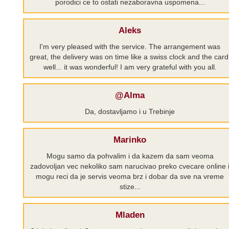
porodici ce to ostati nezaboravna uspomena...
Aleks
I'm very pleased with the service. The arrangement was
great, the delivery was on time like a swiss clock and the card
well... it was wonderful! I am very grateful with you all.
@Alma
Da, dostavljamo i u Trebinje
Marinko
Mogu samo da pohvalim i da kazem da sam veoma
zadovoljan vec nekoliko sam narucivao preko cvecare online 
mogu reci da je servis veoma brz i dobar da sve na vreme
stize...
Mladen