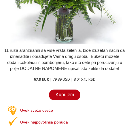
O nama
Kontakt
11 ruža aranžiranih sa više vrsta zelenila, biće izuzetan način da
iznenadite i obradujete Vama dragu osobu! Buketu možete
dodati čokoladu ili bombonjeru, tako što ćete pri poručivanju u
polje DODATNE NAPOMENE upisati šta želite da dodate!
67.9 EUR
| 79.89 USD | 8.046,15 RSD
Kupujem
Uvek sveže cveće
Uvek najpovoljnija ponuda