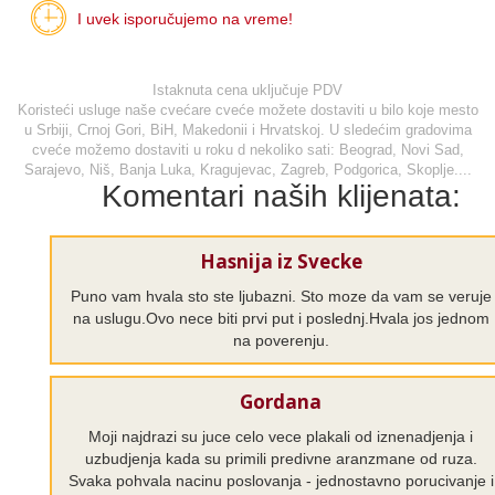
I uvek isporučujemo na vreme!
Istaknuta cena uključuje PDV
Koristeći usluge naše cvećare cveće možete dostaviti u bilo koje mesto
u Srbiji, Crnoj Gori, BiH, Makedonii i Hrvatskoj. U sledećim gradovima
cveće možemo dostaviti u roku d nekoliko sati: Beograd, Novi Sad,
Sarajevo, Niš, Banja Luka, Kragujevac, Zagreb, Podgorica, Skoplje....
Komentari naših klijenata:
Hasnija iz Svecke
Puno vam hvala sto ste ljubazni. Sto moze da vam se veruje
na uslugu.Ovo nece biti prvi put i poslednj.Hvala jos jednom
na poverenju.
Gordana
Moji najdrazi su juce celo vece plakali od iznenadjenja i
uzbudjenja kada su primili predivne aranzmane od ruza.
Svaka pohvala nacinu poslovanja - jednostavno porucivanje i