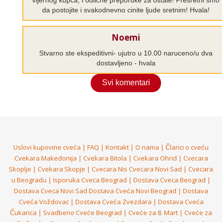
vijernog kupca, i odlicne preporuke za ostale! Presretni smo
da postojite i svakodnevno cinite ljude sretnim! Hvala!
Noemi
Stvarno ste ekspeditivni- ujutro u 10.00 naruceno/u dva
dostavljeno - hvala
Svi komentari
Uslovi kupovine cveća
|
FAQ
|
Kontakt
|
O nama
|
Članci o cveću
Cvekara Makedonija
|
Cvekara Bitola
|
Cvekara Ohrid
|
Cvecara
Skoplje
|
Cvekara Skopje
|
Cvecara Nis
Cvecara Novi Sad
|
Cvecara
u Beogradu
|
Isporuka Cveca Beograd
|
Dostava Cveca Beograd
|
Dostava Cveca Novi Sad
Dostava Cveća Novi Beograd
|
Dostava
Cveća Voždovac
|
Dostava Cveća Zvezdara
|
Dostava Cveća
Čukarica
|
Svadbeno Cveće Beograd
|
Cveće za 8. Mart
|
Cveće za