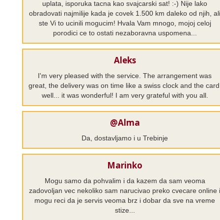
uplata, isporuka tacna kao svajcarski sat! :-) Nije lako
obradovati najmilije kada je covek 1.500 km daleko od njih, al
ste Vi to ucinili mogucim! Hvala Vam mnogo, mojoj celoj
porodici ce to ostati nezaboravna uspomena...
Aleks
I'm very pleased with the service. The arrangement was
great, the delivery was on time like a swiss clock and the card
well... it was wonderful! I am very grateful with you all.
@Alma
Da, dostavljamo i u Trebinje
Marinko
Mogu samo da pohvalim i da kazem da sam veoma
zadovoljan vec nekoliko sam narucivao preko cvecare online 
mogu reci da je servis veoma brz i dobar da sve na vreme
stize...