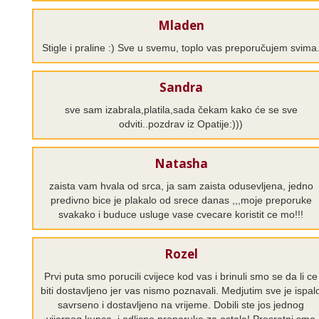
Mladen
Stigle i praline :) Sve u svemu, toplo vas preporučujem svima
Sandra
sve sam izabrala,platila,sada čekam kako će se sve
odviti..pozdrav iz Opatije:)))
Natasha
zaista vam hvala od srca, ja sam zaista odusevljena, jedno
predivno bice je plakalo od srece danas ,,,moje preporuke
svakako i buduce usluge vase cvecare koristit ce mo!!!
Rozel
Prvi puta smo porucili cvijece kod vas i brinuli smo se da li ce
biti dostavljeno jer vas nismo poznavali. Medjutim sve je ispal
savrseno i dostavljeno na vrijeme. Dobili ste jos jednog