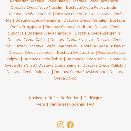
Rođendan
Dostava Cveća Liman
|
Dostava Cveća Detelinara
|
Dostava Cveća Novo Naselje
|
Dostava Cveća Petrovaradin
|
Dostava Cveća Grbavica
|
Dostava Cveća Telep
|
Dostava Cveća
Niš
|
Dostava Cveća Medijana
|
Dostava Cveća Pantelej
|
Dostava
Cveća Kragujevac
|
Dostava Cveća Aerodrom
|
Dostava Cveća
Subotica
|
Dostava Cveća Pančevo
|
Dostava Cveća Zrenjanin
|
Dostava Cveća Čačak
|
Dostava Cveća Kraljevo
|
Dostava Cveća
Novi Pazar
|
Dostava Cveća Smederevo
|
Dostava Cveća Kruševac
|
Dostava Cveća Leskovac
|
Dostava Cveća Užice
|
Dostava Cveća
Valjevo
|
Dostava Cveća Šabac
|
Dostava Cveća Vračar
|
Dostava
Cveća Stari Grad
|
Dostava Cveća Zemun
|
Dostava Cveća Palilula
|
Dostava Cveća Rakovica
|
Dostava Cveća Savski Venac
|
Dostava
Cveća Dorćol
Naslovna
|
Ruže
|
Rođendani
|
Godišnjice
Venci
|
Venčanja
|
Rođenja
|
FAQ