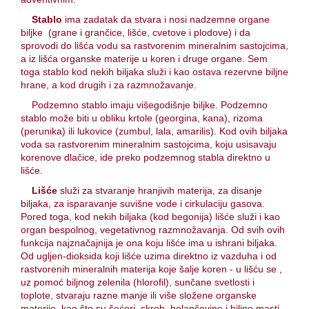
Stablo
ima zadatak da stvara i nosi nadzemne organe
biljke (grane i grančice, lišće, cvetove i plodove) i da
sprovodi do lišća vodu sa rastvorenim mineralnim sastojcima,
a iz lišća organske materije u koren i druge organe. Sem
toga stablo kod nekih biljaka služi i kao ostava rezervne biljne
hrane, a kod drugih i za razmnožavanje.
Podzemno stablo imaju višegodišnje biljke. Podzemno
stablo može biti u obliku krtole (georgina, kana), rizoma
(perunika) ili lukovice (zumbul, lala, amarilis). Kod ovih biljaka
voda sa rastvorenim mineralnim sastojcima, koju usisavaju
korenove dlačice, ide preko podzemnog stabla direktno u
lišće.
Lišće
služi za stvaranje hranjivih materija, za disanje
biljaka, za isparavanje suvišne vode i cirkulaciju gasova.
Pored toga, kod nekih biljaka (kod begonija) lišće služi i kao
organ bespolnog, vegetativnog razmnožavanja. Od svih ovih
funkcija najznačajnija je ona koju lišće ima u ishrani biljaka.
Od ugljen-dioksida koji lišće uzima direktno iz vazduha i od
rastvorenih mineralnih materija koje šalje koren - u lišću se ,
uz pomoć biljnog zelenila (hlorofil), sunčane svetlosti i
toplote, stvaraju razne manje ili više složene organske
materije, kao što su šećeri, skrob, belančevine i biljne masti.