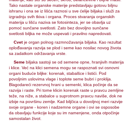
Tako nastale organske materije predstavljaju gotovu biljnu
ishranu i ona se iz lišća raznosi u sve ćelije biljaka i služi za
izgradnju svih tkiva i organa. Proces stvaranja organskih
materija u lišću naziva se fotosinteza, jer se obavlja uz
pomoć sunčane svetlosti. Zato bez dovoljno sunčane
svetlosti biljka ne može uspevati i pravilno napredovati.
Cvet
je organ polnog razmnožavanja biljaka. Kao rezultat
oplođavanja razvija se plod i seme kao nosilac novog života
sa zadatkom održavanja vrste.
Seme
biljaka sastoji se od semene opne, hranjivih materija
i klice. Već na klici semena mogu se raspoznati svi osnovni
organi buduće biljke: korenak, stabalšce i listići. Pod
povoljnim uslovima vlage i toplote seme bubri i proklija.
Blagodareći rezervnoj hrani u semenki, klica počinje da se
razvija i raste. Pri tome klicin korenak raste u pravcu zemljine
teže, na niže, a stabalce u suprotnom pravcu naviše, dok ne
izbije na površinu zemlje. Kad biljčica u dovoljnoj meri razvije
svoje organe - koren i nadzemne organe i ovi se osposobe
da obavljaju funkcije koje su im namenjene, onda otpočinje
samostalan život.