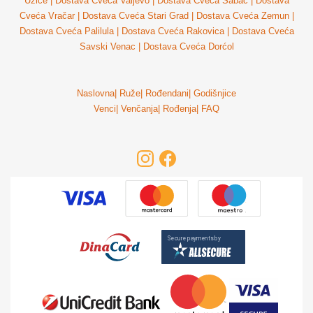
Užice
|
Dostava Cveća Valjevo
|
Dostava Cveća Šabac
|
Dostava
Cveća Vračar
|
Dostava Cveća Stari Grad
|
Dostava Cveća Zemun
|
Dostava Cveća Palilula
|
Dostava Cveća Rakovica
|
Dostava Cveća
Savski Venac
|
Dostava Cveća Dorćol
Naslovna
|
Ruže
|
Rođendani
|
Godišnjice
Venci
|
Venčanja
|
Rođenja
|
FAQ