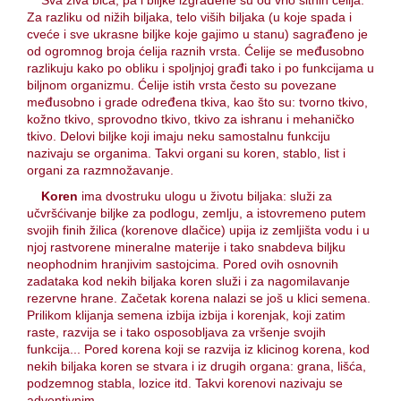
Sva živa bića, pa i biljke izgrađene su od vrlo sitnih ćelija.
O nama
Za razliku od nižih biljaka, telo viših biljaka (u koje spada i
cveće i sve ukrasne biljke koje gajimo u stanu) sagrađeno je
Kontakt
od ogromnog broja ćelija raznih vrsta. Ćelije se međusobno
razlikuju kako po obliku i spoljnjoj građi tako i po funkcijama u
biljnom organizmu. Ćelije istih vrsta često su povezane
međusobno i grade određena tkiva, kao što su: tvorno tkivo,
kožno tkivo, sprovodno tkivo, tkivo za ishranu i mehaničko
tkivo. Delovi biljke koji imaju neku samostalnu funkciju
nazivaju se organima. Takvi organi su koren, stablo, list i
organi za razmnožavanje.
Koren
ima dvostruku ulogu u životu biljaka: služi za
učvršćivanje biljke za podlogu, zemlju, a istovremeno putem
svojih finih žilica (korenove dlačice) upija iz zemljišta vodu i u
njoj rastvorene mineralne materije i tako snabdeva biljku
neophodnim hranjivim sastojcima. Pored ovih osnovnih
zadataka kod nekih biljaka koren služi i za nagomilavanje
rezervne hrane. Začetak korena nalazi se još u klici semena.
Prilikom klijanja semena izbija izbija i korenjak, koji zatim
raste, razvija se i tako osposobljava za vršenje svojih
funkcija... Pored korena koji se razvija iz klicinog korena, kod
nekih biljaka koren se stvara i iz drugih organa: grana, lišća,
podzemnog stabla, lozice itd. Takvi korenovi nazivaju se
adventivnim.