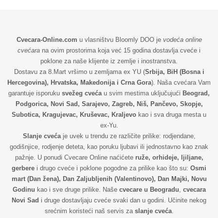
Cvecara-Online.com
u vlasništvu Bloomly DOO je
vodeća online
cvećara
na ovim prostorima koja već 15 godina dostavlja cveće i
poklone za naše klijente iz zemlje i inostranstva.
Dostavu za 8.Mart vršimo u zemljama ex YU (
Srbija, BiH (Bosna i
Hercegovina), Hrvatska, Makedonija i Crna Gora
). Naša cvećara Vam
garantuje isporuku
svežeg cveća
u svim mestima uključujući
Beograd,
Podgorica, Novi Sad, Sarajevo, Zagreb, Niš, Pančevo, Skopje,
Subotica, Kragujevac, Kruševac, Kraljevo
kao i sva druga mesta u
ex-Yu.
Slanje cveća
je uvek u trendu ze različite prilike: rodjendane,
godišnjice, rodjenje deteta, kao poruku ljubavi ili jednostavno kao znak
pažnje. U ponudi Cvecare Online naćićete
ruže, orhideje, ljiljane,
gerbere
i drugo cveće i poklone pogodne za prilike kao što su:
Osmi
mart (Dan žena), Dan Zaljubljenih (Valentinovo), Dan Majki, Novu
Godinu
kao i sve druge prilike. Naše
cvecare u Beogradu
,
cvecara
Novi Sad
i druge dostavljaju cveće svaki dan u godini. Učinite nekog
srećnim koristeći naš servis za
slanje cveća
.