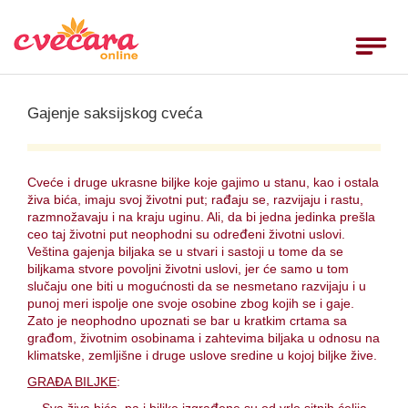
Home
Toggle
navigat
Ruže
Rođendan
Gajenje saksijskog cveća
Godišnjice
Venci
Cveće i druge ukrasne biljke koje gajimo u stanu, kao i ostala
živa bića, imaju svoj životni put; rađaju se, razvijaju i rastu,
Venčanja
razmnožavaju i na kraju uginu. Ali, da bi jedna jedinka prešla
ceo taj životni put neophodni su određeni životni uslovi.
Rođenja
Veština gajenja biljaka se u stvari i sastoji u tome da se
biljkama stvore povoljni životni uslovi, jer će samo u tom
___
slučaju one biti u mogućnosti da se nesmetano razvijaju i u
punoj meri ispolje one svoje osobine zbog kojih se i gaje.
Uputstvo
Zato je neophodno upoznati se bar u kratkim crtama sa
građom, životnim osobinama i zahtevima biljaka u odnosu na
Uslovi
klimatske, zemljišne i druge uslove sredine u kojoj biljke žive.
GRAĐA BILJKE
:
Komentari