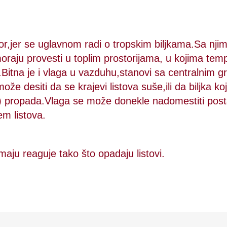
tor,jer se uglavnom radi o tropskim biljkama.Sa nji
oraju provesti u toplim prostorijama, u kojima tem
Bitna je i vlaga u vazduhu,stanovi sa centralnim g
že desiti da se krajevi listova suše,ili da biljka koj
) propada.Vlaga se može donekle nadomestiti post
em listova.
maju reaguje tako što opadaju listovi.