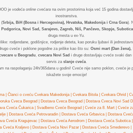
 DOO je
vodeća online cvećara
na ovim prostorima koja već 15 godina dostavlja
inostranstva.
 (
Srbija, BiH (Bosna i Hercegovina), Hrvatska, Makedonija i Crna Gora
).
 Podgorica, Novi Sad, Sarajevo, Zagreb, Niš, Pančevo, Skopje, Subotica
druga mesta u ex-Yu.
rilike: rodjendane, godišnjice, rodjenje deteta, kao poruku ljubavi ili jednos
drugo cveće i poklone pogodne za prilike kao što su:
Osmi mart (Dan žena), 
cvecare u Beogradu
,
cvecara Novi Sad
i druge dostavljaju cveće svaki dan 
servis za
slanje cveća
.
am na raspolaganju 24h/365dana u godini! Cveće nije samo poklon, cveće je po
iskažete svoje emocije!
ma
|
Članci o cveću
Cvekara Makedonija
|
Cvekara Bitola
|
Cvekara Ohrid
|
Cv
poruka Cveca Beograd
|
Dostava Cveca Beograd
|
Dostava Cveca Novi Sad
D
ava Cveća Čukarica
|
Svadbeno Cveće Beograd
|
Cveće za 8. Mart
|
Cveće z
lje
|
Dostava Cveća Petrovaradin
|
Dostava Cveća Grbavica
|
Dostava Cveća
ava Cveća Kragujevac
|
Dostava Cveća Aerodrom
|
Dostava Cveća Subotica
|
a Cveća Kraljevo
|
Dostava Cveća Novi Pazar
|
Dostava Cveća Smederevo
|