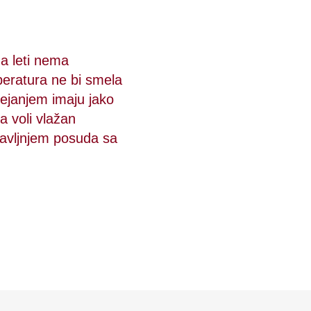
ma leti nema
peratura ne bi smela
rejanjem imaju jako
a voli vlažan
avljnjem posuda sa