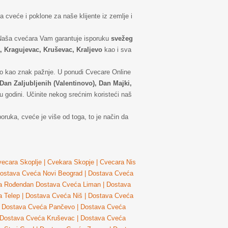
 cveće i poklone za naše klijente iz zemlje i
 Naša cvećara Vam garantuje isporuku
svežeg
, Kragujevac, Kruševac, Kraljevo
kao i sva
tavno kao znak pažnje. U ponudi Cvecare Online
Dan Zaljubljenih (Valentinovo), Dan Majki,
u godini. Učinite nekog srećnim koristeći naš
ruka, cveće je više od toga, to je način da
ecara Skoplje
|
Cvekara Skopje
|
Cvecara Nis
ostava Cveća Novi Beograd
|
Dostava Cveća
a Rođendan
Dostava Cveća Liman
|
Dostava
 Telep
|
Dostava Cveća Niš
|
Dostava Cveća
Dostava Cveća Pančevo
|
Dostava Cveća
Dostava Cveća Kruševac
|
Dostava Cveća