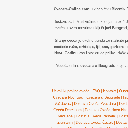
Cvecara-Online.com
u vlasništvu Bloomly
Dostavu za 8.Mart vršimo u zemljama ex YU
cveća
u svim mestima uključujući
Beograd,
Slanje cveća
je uvek u trendu ze različite p
naćićete
ruže, orhideje, ljiljane, gerbere
i 
Novu Godinu
kao i sve druge prilike. Naše
Vodeća online
cvecara u Beogradu
stoji v
Uslovi kupovine cveća
|
FAQ
|
Kontakt
|
O na
Cvecara Novi Sad
|
Cvecara u Beogradu
|
Is
Voždovac
|
Dostava Cveća Zvezdara
|
Dost
Cveća Detelinara
|
Dostava Cveća Novo Nase
Medijana
|
Dostava Cveća Pantelej
|
Dost
Zrenjanin
|
Dostava Cveća Čačak
|
Dostav