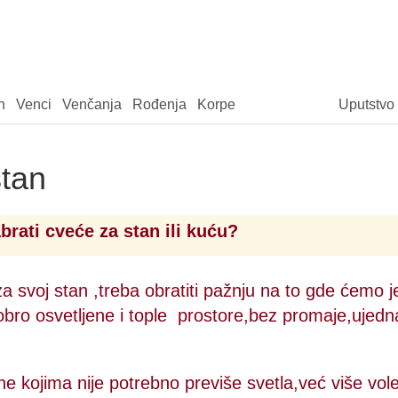
n
Venci
Venčanja
Rođenja
Korpe
Uputstvo
tan
brati cveće za stan ili kuću?
a svoj stan ,treba obratiti pažnju na to gde ćemo je
 dobro osvetljene i tople prostore,bez promaje,uje
e kojima nije potrebno previše svetla,već više vole