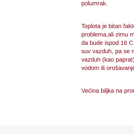
polumrak.
Toplota je bitan fak
problema,ali zimu m
da bude ispod 16 C.
suv vazduh, pa se mo
vazduh (kao paprat
vodom ili orošavanj
Većina biljka na pro