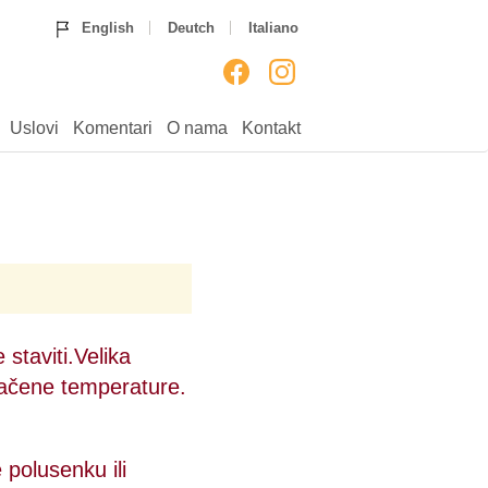
Home
Ruže
Rođendan
English
Deutch
Italiano
Godišnjice
Venci
Venčanja
Rođenja
___
Uputstvo
Uslovi
Komentari
Uslovi
Komentari
O nama
Kontakt
O nama
Kontakt
 staviti.Velika
dnačene temperature.
 polusenku ili