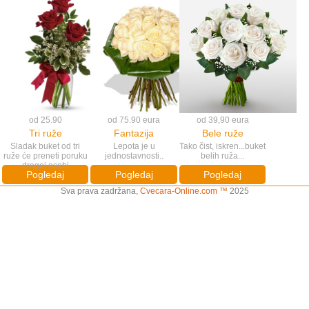
od 25.90
od 75.90 eura
od 39,90 eura
Tri ruže
Fantazija
Bele ruže
Sladak buket od tri
Lepota je u
Tako čist, iskren...buket
ruže će preneti poruku
jednostavnosti..
belih ruža...
dragoj osobi
Pogledaj
Pogledaj
Pogledaj
Sva prava zadržana,
Cvecara-Online.com ™
2025