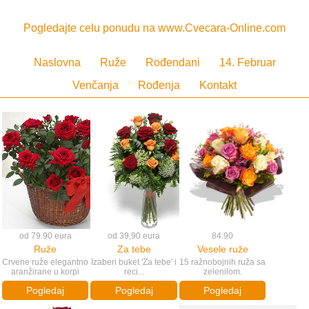
Pogledajte celu ponudu na www.Cvecara-Online.com
Naslovna
Ruže
Rođendani
14. Februar
Venčanja
Rođenja
Kontakt
od 79.90 eura
od 39,90 eura
84.90
Ruže
Za tebe
Vesele ruže
Crvene ruže elegantno
Izaberi buket 'Za tebe' i
15 ražnobojnih ruža sa
aranžirane u korpi
reci...
zelenilom.
Pogledaj
Pogledaj
Pogledaj