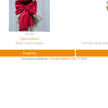
225.90
Tajna ljubavi
Ruže i crvena mašna
Crno kao odraz eleg
Pogledaj
Sva prava zadržana,
Cvecara-Online.com ™
2025
72.90
Crveni san