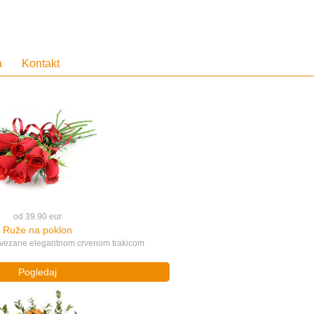
a
Kontakt
od 39.90 eur
Ruže na poklon
 uvezane elegantnom crvenom trakicom
Pogledaj