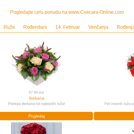
Pogledajte celu ponudu na www.Cvecara-Online.com
Ruže
Rođendani
14. Februar
Venčanja
Rođenj
57.90 eur
Ikebana
Prelepa ikebana od najlepših ruža!
Pet crvenih ruža
Pogledaj