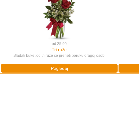
od 25.90
Tri ruže
Sladak buket od tri ruže će preneti poruku dragoj osobi
Pogledaj
26.90 eur
Ruže i Milka