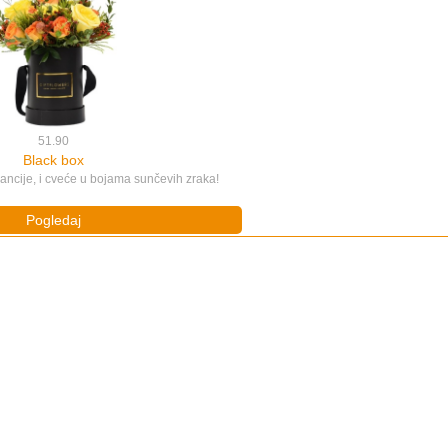
51.90
Black box
ancije, i cveće u bojama sunčevih zraka!
Pogledaj
44.90
Green love