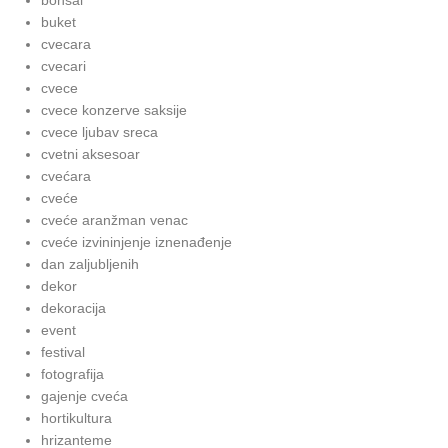
bonsai
buket
cvecara
cvecari
cvece
cvece konzerve saksije
cvece ljubav sreca
cvetni aksesoar
cvećara
cveće
cveće aranžman venac
cveće izvininjenje iznenađenje
dan zaljubljenih
dekor
dekoracija
event
festival
fotografija
gajenje cveća
hortikultura
hrizanteme