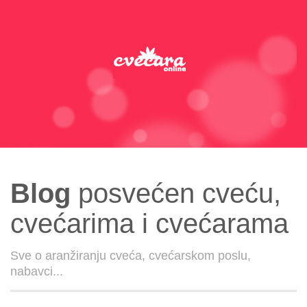
Blog
posvećen cveću,
cvećarima i cvećarama
Sve o aranžiranju cveća, cvećarskom poslu,
nabavci...