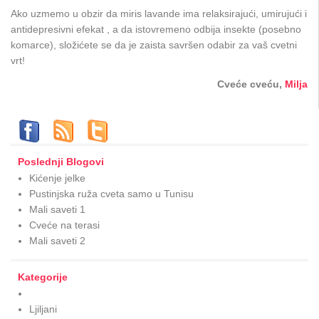
Ako uzmemo u obzir da miris lavande ima relaksirajući, umirujući i
antidepresivni efekat , a da istovremeno odbija insekte (posebno
komarce), složićete se da je zaista savršen odabir za vaš cvetni
vrt!
Cveće cveću,
Milja
Poslednji Blogovi
Kićenje jelke
Pustinjska ruža cveta samo u Tunisu
Mali saveti 1
Cveće na terasi
Mali saveti 2
Kategorije
Ljiljani