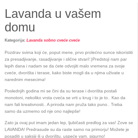
Lavanda u vašem
domu
Kategorija:
Lavanda
sobno cveće
cveće
Pozdrav svima koji će, poput mene, prvo prolećno sunce iskoristiti
za presadjivanje, rasadjivanje i slične stvari!:)Predstoji nam par
lepih dana i nadam se da ćete odvojiti malo vremena za svoje
cveće, dvorišta i terase, kako biste mogli da u njima uživate u
narednim mesecima!
Poslednjih godina mi se čini da su terase i dvorišta postali
monotoni, nekoliko vrsta cveća se vrti u krug i to je to.. Kao da
nam fali kreativnosti.. A priroda nam pruža tako puno.. Treba
samo da uzmemo od nje ono najlepše!
Zato ja ovaj put imam jedan lep, ljubičasti predlog za vas! Zove se
LAVANDA! Predrasude su da raste samo na primorju! Možete je
posaditi u saksiji ili u dvorištu, uspeće vam, sigurno!