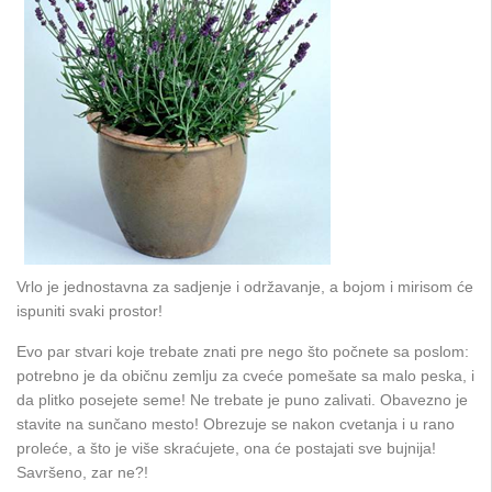
Vrlo je jednostavna za sadjenje i održavanje, a bojom i mirisom će
ispuniti svaki prostor!
Evo par stvari koje trebate znati pre nego što počnete sa poslom:
potrebno je da običnu zemlju za cveće pomešate sa malo peska, i
da plitko posejete seme! Ne trebate je puno zalivati. Obavezno je
stavite na sunčano mesto! Obrezuje se nakon cvetanja i u rano
proleće, a što je više skraćujete, ona će postajati sve bujnija!
Savršeno, zar ne?!