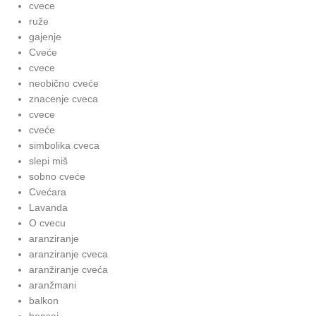
cvece
ruže
gajenje
Cveće
cvece
neobično cveće
znacenje cveca
cvece
cveće
simbolika cveca
slepi miš
sobno cveće
Cvećara
Lavanda
O cvecu
aranziranje
aranziranje cveca
aranžiranje cveća
aranžmani
balkon