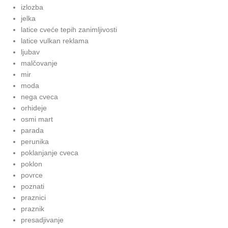
izlozba
jelka
latice cveće tepih zanimljivosti
latice vulkan reklama
ljubav
malčovanje
mir
moda
nega cveca
orhideje
osmi mart
parada
perunika
poklanjanje cveca
poklon
povrce
poznati
praznici
praznik
presadjivanje