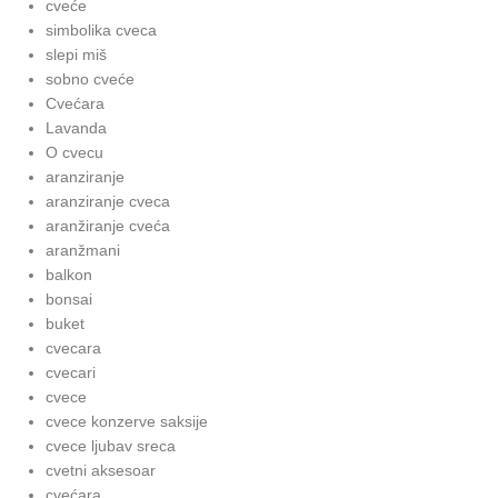
cveće
simbolika cveca
slepi miš
sobno cveće
Cvećara
Lavanda
O cvecu
aranziranje
aranziranje cveca
aranžiranje cveća
aranžmani
balkon
bonsai
buket
cvecara
cvecari
cvece
cvece konzerve saksije
cvece ljubav sreca
cvetni aksesoar
cvećara