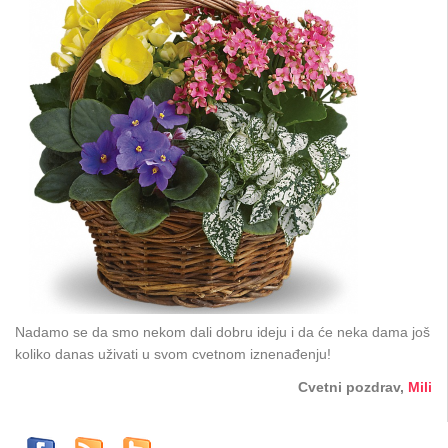
Nadamo se da smo nekom dali dobru ideju i da će neka dama još
koliko danas uživati u svom cvetnom iznenađenju!
Cvetni pozdrav,
Mili