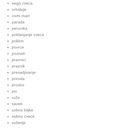
nega cveca
orhideje
osmi mart
parada
perunika
poklanjanje cveca
poklon
povrce
poznati
praznici
praznik
presadjivanje
priroda
prostor
psi
ruže
saveti
sobne biljke
sobno cveće
sušenje