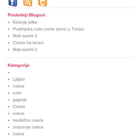
Poslednji Blogovi
Kićenje jelke
Pustinjska ruža cveta samo u Tunisu
Mali saveti 1
Cveće na terasi
Mali saveti 2
Kategorije
Ljiljani
cvece
ruže
gajenje
Cveće
cvece
neobično cveće
znacenje cveca
cvece