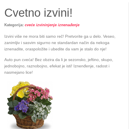
Cvetno izvini!
Kategorija:
cveće izvininjenje iznenađenje
Izvini više ne mora biti samo reč! Pretvorite ga u delo. Veseo,
zanimljiv i sasvim sigurno ne standardan način da nekoga
iznenadite, oraspoložite i ubedite da vam je stalo do nje!
Auto pun cveća! Bez obzira da li je sezonsko, jeftino, skupo,
jednobojno, raznobojno, efekat je isti! Iznenđenje, radost i
nasmejano lice!