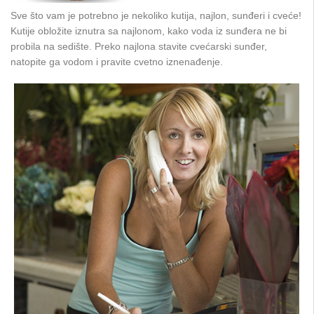
Sve što vam je potrebno je nekoliko kutija, najlon, sunđeri i cveće!
Kutije obložite iznutra sa najlonom, kako voda iz sunđera ne bi
probila na sedište. Preko najlona stavite cvećarski sunđer,
natopite ga vodom i pravite cvetno iznenađenje.