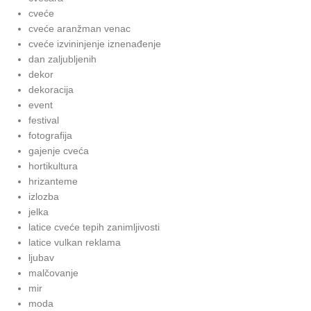
cveće
cveće aranžman venac
cveće izvininjenje iznenađenje
dan zaljubljenih
dekor
dekoracija
event
festival
fotografija
gajenje cveća
hortikultura
hrizanteme
izlozba
jelka
latice cveće tepih zanimljivosti
latice vulkan reklama
ljubav
malčovanje
mir
moda