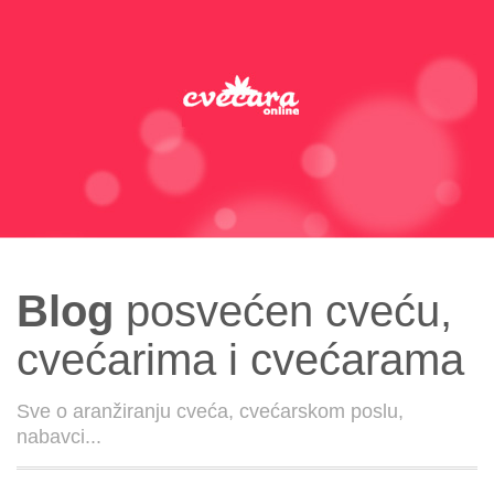
Blog
posvećen cveću,
cvećarima i cvećarama
Sve o aranžiranju cveća, cvećarskom poslu,
nabavci...