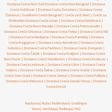
Dostava Cveca Novi Sad
Dostava Cveća Novi Beograd
|
Dostava
Cveća Voždovac
|
Dostava Cveća Zvezdara
|
Dostava Cveća
Čukarica
|
Svadbeno Cveće Beograd
|
Cveće za 8. Mart
|
Cveće za
Rođendan
Dostava Cveća Liman
|
Dostava Cveća Detelinara
|
Dostava Cveća Novo Naselje
|
Dostava Cveća Petrovaradin
|
Dostava Cveća Grbavica
|
Dostava Cveća Telep
|
Dostava Cveća Niš
|
Dostava Cveća Medijana
|
Dostava Cveća Pantelej
|
Dostava
Cveća Kragujevac
|
Dostava Cveća Aerodrom
|
Dostava Cveća
Subotica
|
Dostava Cveća Pančevo
|
Dostava Cveća Zrenjanin
|
Dostava Cveća Čačak
|
Dostava Cveća Kraljevo
|
Dostava Cveća
Novi Pazar
|
Dostava Cveća Smederevo
|
Dostava Cveća Kruševac
|
Dostava Cveća Leskovac
|
Dostava Cveća Užice
|
Dostava Cveća
Valjevo
|
Dostava Cveća Šabac
|
Dostava Cveća Vračar
|
Dostava
Cveća Stari Grad
|
Dostava Cveća Zemun
|
Dostava Cveća Palilula
|
Dostava Cveća Rakovica
|
Dostava Cveća Savski Venac
|
Dostava
Cveća Dorćol
Naslovna
|
Ruže
|
Rođendani
|
Godišnjice
Venci
|
Venčanja
|
Rođenja
|
FAQ