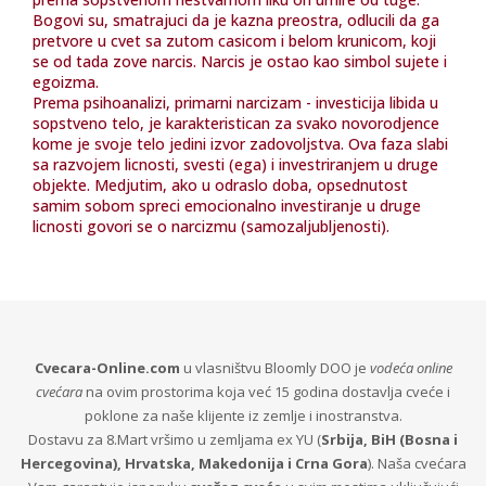
O nama
Bogovi su, smatrajuci da je kazna preostra, odlucili da ga
pretvore u cvet sa zutom casicom i belom krunicom, koji
Kontakt
se od tada zove narcis. Narcis je ostao kao simbol sujete i
egoizma.
Prema psihoanalizi, primarni narcizam - investicija libida u
sopstveno telo, je karakteristican za svako novorodjence
kome je svoje telo jedini izvor zadovoljstva. Ova faza slabi
sa razvojem licnosti, svesti (ega) i investriranjem u druge
objekte. Medjutim, ako u odraslo doba, opsednutost
samim sobom spreci emocionalno investiranje u druge
licnosti govori se o narcizmu (samozaljubljenosti).
Cvecara-Online.com
u vlasništvu Bloomly DOO je
vodeća online
cvećara
na ovim prostorima koja već 15 godina dostavlja cveće i
poklone za naše klijente iz zemlje i inostranstva.
Dostavu za 8.Mart vršimo u zemljama ex YU (
Srbija, BiH (Bosna i
Hercegovina), Hrvatska, Makedonija i Crna Gora
). Naša cvećara