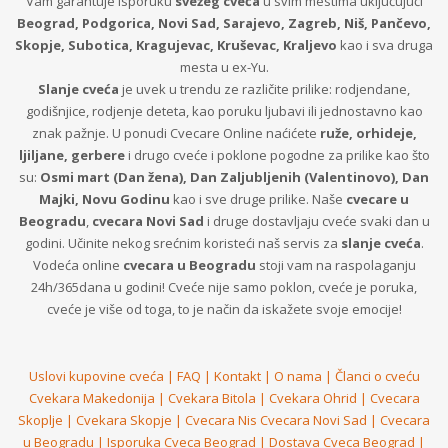
Vam garantuje isporuku
svežeg cveća
u svim mestima uključujući
Beograd, Podgorica, Novi Sad, Sarajevo, Zagreb, Niš, Pančevo,
Skopje, Subotica, Kragujevac, Kruševac, Kraljevo
kao i sva druga
mesta u ex-Yu.
Slanje cveća
je uvek u trendu ze različite prilike: rodjendane,
godišnjice, rodjenje deteta, kao poruku ljubavi ili jednostavno kao
znak pažnje. U ponudi Cvecare Online naćićete
ruže, orhideje,
ljiljane, gerbere
i drugo cveće i poklone pogodne za prilike kao što
su:
Osmi mart (Dan žena), Dan Zaljubljenih (Valentinovo), Dan
Majki, Novu Godinu
kao i sve druge prilike. Naše
cvecare u
Beogradu
,
cvecara Novi Sad
i druge dostavljaju cveće svaki dan u
godini. Učinite nekog srećnim koristeći naš servis za
slanje cveća
.
Vodeća online
cvecara u Beogradu
stoji vam na raspolaganju
24h/365dana u godini! Cveće nije samo poklon, cveće je poruka,
cveće je više od toga, to je način da iskažete svoje emocije!
Uslovi kupovine cveća
|
FAQ
|
Kontakt
|
O nama
|
Članci o cveću
Cvekara Makedonija
|
Cvekara Bitola
|
Cvekara Ohrid
|
Cvecara
Skoplje
|
Cvekara Skopje
|
Cvecara Nis
Cvecara Novi Sad
|
Cvecara
u Beogradu
|
Isporuka Cveca Beograd
|
Dostava Cveca Beograd
|