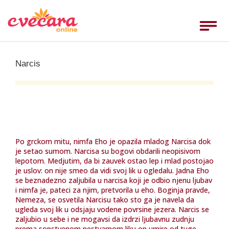
Home
Toggle
navigat
Ruže
Rođendan
Narcis
Godišnjice
Venci
Venčanja
Rođenja
Po grckom mitu, nimfa Eho je opazila mladog Narcisa dok
je setao sumom. Narcisa su bogovi obdarili neopisivom
___
lepotom. Medjutim, da bi zauvek ostao lep i mlad postojao
je uslov: on nije smeo da vidi svoj lik u ogledalu. Jadna Eho
Uputstvo
se beznadezno zaljubila u narcisa koji je odbio njenu ljubav
i nimfa je, pateci za njim, pretvorila u eho. Boginja pravde,
Uslovi
Nemeza, se osvetila Narcisu tako sto ga je navela da
ugleda svoj lik u odsjaju vodene povrsine jezera. Narcis se
Komentari
zaljubio u sebe i ne mogavsi da izdrzi ljubavnu zudnju
prema sopstvenom nestvarnom liku on umire od tuge.